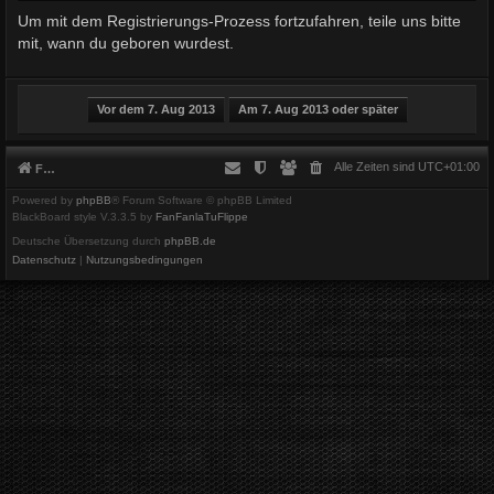
Um mit dem Registrierungs-Prozess fortzufahren, teile uns bitte
mit, wann du geboren wurdest.
Alle Zeiten sind
UTC+01:00
Foren-Übersicht
Powered by
phpBB
® Forum Software © phpBB Limited
BlackBoard style V.3.3.5 by
FanFanlaTuFlippe
Deutsche Übersetzung durch
phpBB.de
Datenschutz
|
Nutzungsbedingungen