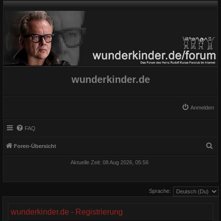
wunderkinder.de
Anmelden
FAQ
S
Foren-Übersicht
u
Aktuelle Zeit: 08 Aug 2026, 05:56
c
h
Sprache:
e
wunderkinder.de - Registrierung