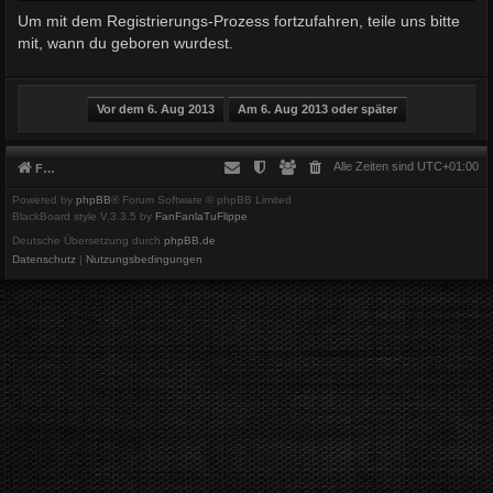
Um mit dem Registrierungs-Prozess fortzufahren, teile uns bitte
mit, wann du geboren wurdest.
Alle Zeiten sind
UTC+01:00
Foren-Übersicht
Powered by
phpBB
® Forum Software © phpBB Limited
BlackBoard style V.3.3.5 by
FanFanlaTuFlippe
Deutsche Übersetzung durch
phpBB.de
Datenschutz
|
Nutzungsbedingungen