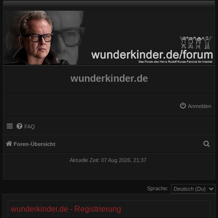
wunderkinder.de
Anmelden
FAQ
S
Foren-Übersicht
u
Aktuelle Zeit: 07 Aug 2026, 21:37
c
h
Sprache:
e
wunderkinder.de - Registrierung