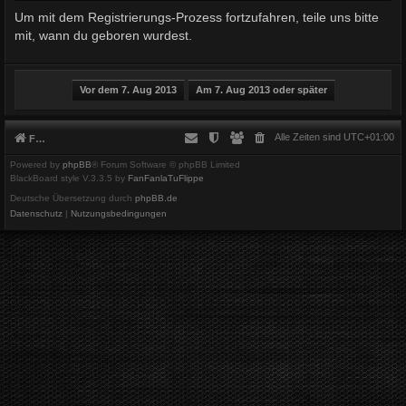
Um mit dem Registrierungs-Prozess fortzufahren, teile uns bitte
mit, wann du geboren wurdest.
Alle Zeiten sind
UTC+01:00
Foren-Übersicht
Powered by
phpBB
® Forum Software © phpBB Limited
BlackBoard style V.3.3.5 by
FanFanlaTuFlippe
Deutsche Übersetzung durch
phpBB.de
Datenschutz
|
Nutzungsbedingungen