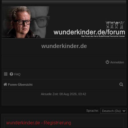
wunderkinder.de
Anmelden
FAQ
S
Foren-Übersicht
u
Aktuelle Zeit: 08 Aug 2026, 03:42
c
h
Sprache:
e
wunderkinder.de - Registrierung