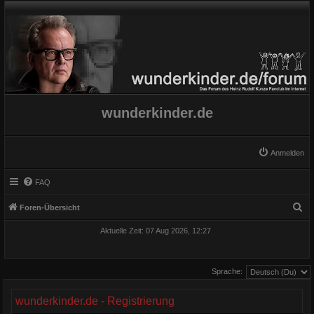
wunderkinder.de
Anmelden
FAQ
S
Foren-Übersicht
u
Aktuelle Zeit: 07 Aug 2026, 12:27
c
h
Sprache:
e
wunderkinder.de - Registrierung