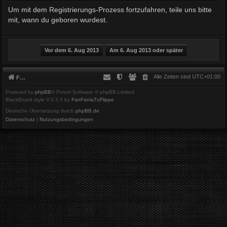
Um mit dem Registrierungs-Prozess fortzufahren, teile uns bitte
mit, wann du geboren wurdest.
Alle Zeiten sind
UTC+01:00
Foren-Übersicht
Powered by
phpBB
® Forum Software © phpBB Limited
BlackBoard style V.3.3.5 by
FanFanlaTuFlippe
Deutsche Übersetzung durch
phpBB.de
Datenschutz
|
Nutzungsbedingungen