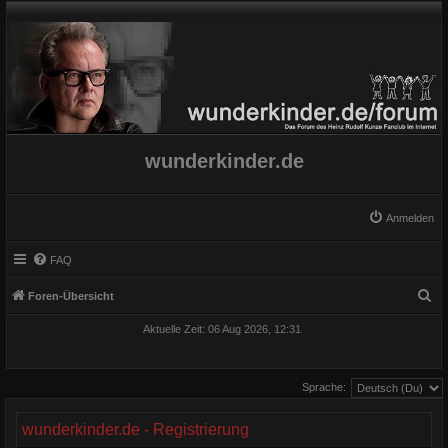
wunderkinder.de
Anmelden
FAQ
S
Foren-Übersicht
u
Aktuelle Zeit: 06 Aug 2026, 12:31
c
h
Sprache:
e
wunderkinder.de - Registrierung