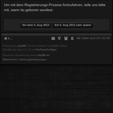
Um mit dem Registrierungs-Prozess fortzufahren, teile uns bitte
mit, wann du geboren wurdest.
Alle Zeiten sind
UTC+01:00
Foren-Übersicht
Powered by
phpBB
® Forum Software © phpBB Limited
BlackBoard style V.3.3.5 by
FanFanlaTuFlippe
Deutsche Übersetzung durch
phpBB.de
Datenschutz
|
Nutzungsbedingungen