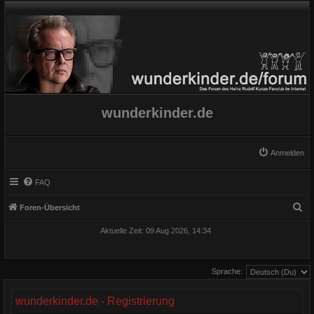
wunderkinder.de
Anmelden
FAQ
S
Foren-Übersicht
u
Aktuelle Zeit: 09 Aug 2026, 14:34
c
h
Sprache:
e
wunderkinder.de - Registrierung