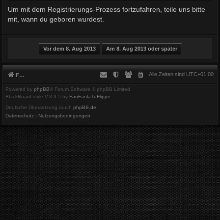
Um mit dem Registrierungs-Prozess fortzufahren, teile uns bitte
mit, wann du geboren wurdest.
Alle Zeiten sind
UTC+01:00
Foren-Übersicht
Powered by
phpBB
® Forum Software © phpBB Limited
BlackBoard style V.3.3.5 by
FanFanlaTuFlippe
Deutsche Übersetzung durch
phpBB.de
Datenschutz
|
Nutzungsbedingungen