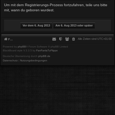
Um mit dem Registrierungs-Prozess fortzufahren, teile uns bitte
mit, wann du geboren wurdest.
Alle Zeiten sind
UTC+01:00
Foren-Übersicht
Powered by
phpBB
® Forum Software © phpBB Limited
BlackBoard style V.3.3.5 by
FanFanlaTuFlippe
Deutsche Übersetzung durch
phpBB.de
Datenschutz
|
Nutzungsbedingungen