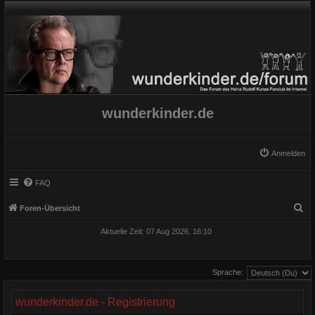
wunderkinder.de
Anmelden
FAQ
S
Foren-Übersicht
u
Aktuelle Zeit: 07 Aug 2026, 16:10
c
h
Sprache:
e
wunderkinder.de - Registrierung