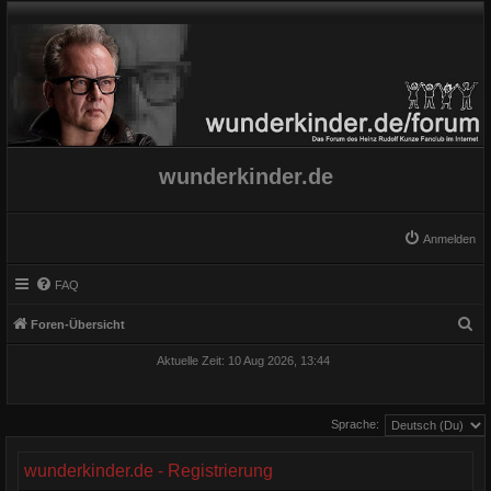
wunderkinder.de
Anmelden
FAQ
S
Foren-Übersicht
u
Aktuelle Zeit: 10 Aug 2026, 13:44
c
h
Sprache:
e
wunderkinder.de - Registrierung