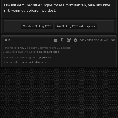
Um mit dem Registrierungs-Prozess fortzufahren, teile uns bitte
mit, wann du geboren wurdest.
Alle Zeiten sind
UTC+01:00
Foren-Übersicht
Powered by
phpBB
® Forum Software © phpBB Limited
BlackBoard style V.3.3.5 by
FanFanlaTuFlippe
Deutsche Übersetzung durch
phpBB.de
Datenschutz
|
Nutzungsbedingungen