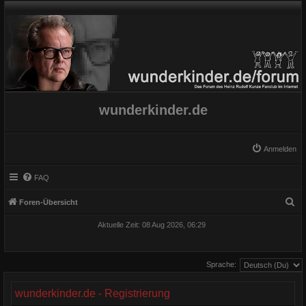
wunderkinder.de
Anmelden
FAQ
S
Foren-Übersicht
u
Aktuelle Zeit: 08 Aug 2026, 06:29
c
h
Sprache:
e
wunderkinder.de - Registrierung