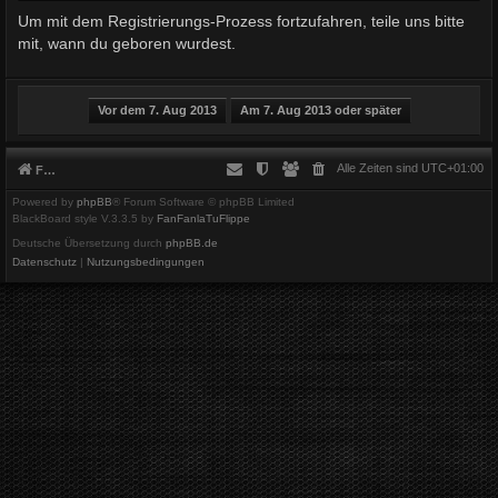
Um mit dem Registrierungs-Prozess fortzufahren, teile uns bitte
mit, wann du geboren wurdest.
Alle Zeiten sind
UTC+01:00
Foren-Übersicht
Powered by
phpBB
® Forum Software © phpBB Limited
BlackBoard style V.3.3.5 by
FanFanlaTuFlippe
Deutsche Übersetzung durch
phpBB.de
Datenschutz
|
Nutzungsbedingungen