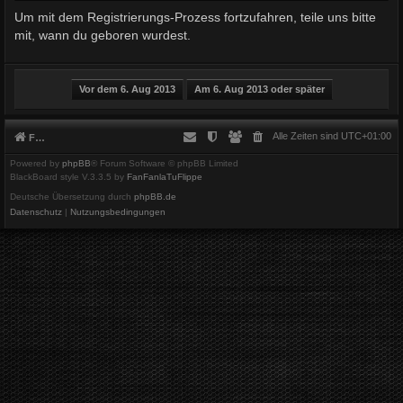
Um mit dem Registrierungs-Prozess fortzufahren, teile uns bitte
mit, wann du geboren wurdest.
Alle Zeiten sind
UTC+01:00
Foren-Übersicht
Powered by
phpBB
® Forum Software © phpBB Limited
BlackBoard style V.3.3.5 by
FanFanlaTuFlippe
Deutsche Übersetzung durch
phpBB.de
Datenschutz
|
Nutzungsbedingungen