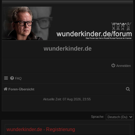
wunderkinder.de
Anmelden
FAQ
S
Foren-Übersicht
u
Aktuelle Zeit: 07 Aug 2026, 23:55
c
h
Sprache:
e
wunderkinder.de - Registrierung