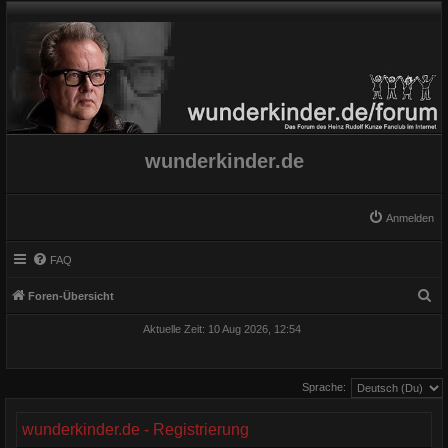
wunderkinder.de
Anmelden
FAQ
S
Foren-Übersicht
u
Aktuelle Zeit: 10 Aug 2026, 12:54
c
h
Sprache:
e
wunderkinder.de - Registrierung