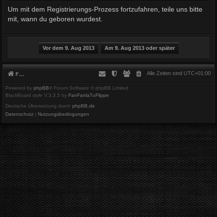
Um mit dem Registrierungs-Prozess fortzufahren, teile uns bitte
mit, wann du geboren wurdest.
Alle Zeiten sind
UTC+01:00
Foren-Übersicht
Powered by
phpBB
® Forum Software © phpBB Limited
BlackBoard style V.3.3.5 by
FanFanlaTuFlippe
Deutsche Übersetzung durch
phpBB.de
Datenschutz
|
Nutzungsbedingungen