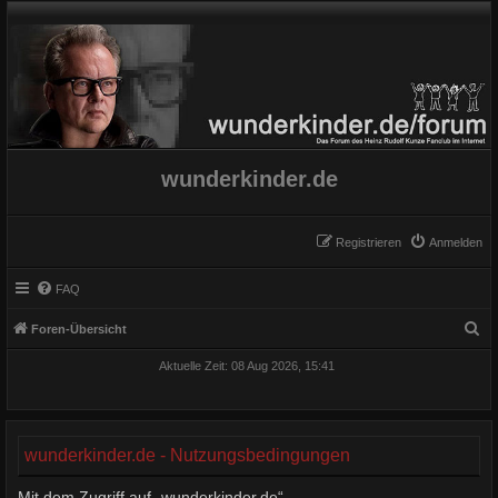
wunderkinder.de
Registrieren
Anmelden
FAQ
S
Foren-Übersicht
u
Aktuelle Zeit: 08 Aug 2026, 15:41
c
h
e
wunderkinder.de - Nutzungsbedingungen
Mit dem Zugriff auf „wunderkinder.de“