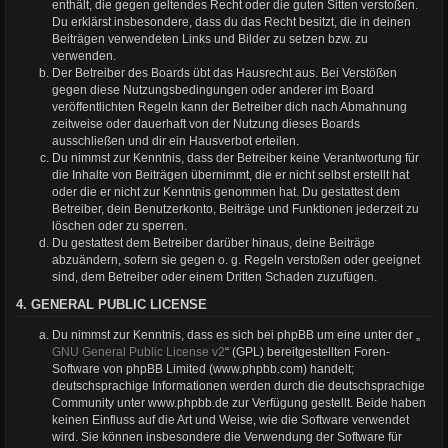
enthält, die gegen geltendes Recht oder die guten Sitten verstoßen.
Du erklärst insbesondere, dass du das Recht besitzt, die in deinen
Beiträgen verwendeten Links und Bilder zu setzen bzw. zu
verwenden.
Der Betreiber des Boards übt das Hausrecht aus. Bei Verstößen
gegen diese Nutzungsbedingungen oder anderer im Board
veröffentlichten Regeln kann der Betreiber dich nach Abmahnung
zeitweise oder dauerhaft von der Nutzung dieses Boards
ausschließen und dir ein Hausverbot erteilen.
Du nimmst zur Kenntnis, dass der Betreiber keine Verantwortung für
die Inhalte von Beiträgen übernimmt, die er nicht selbst erstellt hat
oder die er nicht zur Kenntnis genommen hat. Du gestattest dem
Betreiber, dein Benutzerkonto, Beiträge und Funktionen jederzeit zu
löschen oder zu sperren.
Du gestattest dem Betreiber darüber hinaus, deine Beiträge
abzuändern, sofern sie gegen o. g. Regeln verstoßen oder geeignet
sind, dem Betreiber oder einem Dritten Schaden zuzufügen.
4. GENERAL PUBLIC LICENSE
Du nimmst zur Kenntnis, dass es sich bei phpBB um eine unter der „
GNU General Public License v2
“ (GPL) bereitgestellten Foren-
Software von phpBB Limited (www.phpbb.com) handelt;
deutschsprachige Informationen werden durch die deutschsprachige
Community unter www.phpbb.de zur Verfügung gestellt. Beide haben
keinen Einfluss auf die Art und Weise, wie die Software verwendet
wird. Sie können insbesondere die Verwendung der Software für