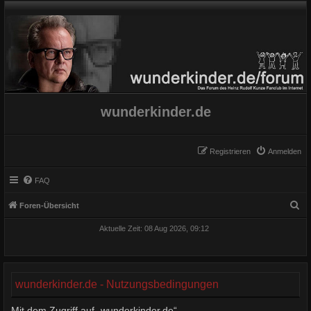
wunderkinder.de
Registrieren
Anmelden
FAQ
S
Foren-Übersicht
u
Aktuelle Zeit: 08 Aug 2026, 09:12
c
h
e
wunderkinder.de - Nutzungsbedingungen
Mit dem Zugriff auf „wunderkinder.de“