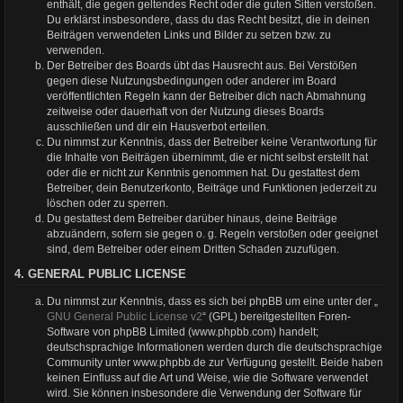
enthält, die gegen geltendes Recht oder die guten Sitten verstoßen.
Du erklärst insbesondere, dass du das Recht besitzt, die in deinen
Beiträgen verwendeten Links und Bilder zu setzen bzw. zu
verwenden.
Der Betreiber des Boards übt das Hausrecht aus. Bei Verstößen
gegen diese Nutzungsbedingungen oder anderer im Board
veröffentlichten Regeln kann der Betreiber dich nach Abmahnung
zeitweise oder dauerhaft von der Nutzung dieses Boards
ausschließen und dir ein Hausverbot erteilen.
Du nimmst zur Kenntnis, dass der Betreiber keine Verantwortung für
die Inhalte von Beiträgen übernimmt, die er nicht selbst erstellt hat
oder die er nicht zur Kenntnis genommen hat. Du gestattest dem
Betreiber, dein Benutzerkonto, Beiträge und Funktionen jederzeit zu
löschen oder zu sperren.
Du gestattest dem Betreiber darüber hinaus, deine Beiträge
abzuändern, sofern sie gegen o. g. Regeln verstoßen oder geeignet
sind, dem Betreiber oder einem Dritten Schaden zuzufügen.
4. GENERAL PUBLIC LICENSE
Du nimmst zur Kenntnis, dass es sich bei phpBB um eine unter der „
GNU General Public License v2
“ (GPL) bereitgestellten Foren-
Software von phpBB Limited (www.phpbb.com) handelt;
deutschsprachige Informationen werden durch die deutschsprachige
Community unter www.phpbb.de zur Verfügung gestellt. Beide haben
keinen Einfluss auf die Art und Weise, wie die Software verwendet
wird. Sie können insbesondere die Verwendung der Software für