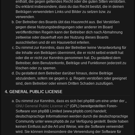
enthält, die gegen geltendes Recht oder die guten Sitten verstoßen.
Du erklärst insbesondere, dass du das Recht besitzt, die in deinen
Beiträgen verwendeten Links und Bilder zu setzen bzw. zu
verwenden.
Der Betreiber des Boards übt das Hausrecht aus. Bei Verstößen
gegen diese Nutzungsbedingungen oder anderer im Board
veröffentlichten Regeln kann der Betreiber dich nach Abmahnung
zeitweise oder dauerhaft von der Nutzung dieses Boards
ausschließen und dir ein Hausverbot erteilen.
Du nimmst zur Kenntnis, dass der Betreiber keine Verantwortung für
die Inhalte von Beiträgen übernimmt, die er nicht selbst erstellt hat
oder die er nicht zur Kenntnis genommen hat. Du gestattest dem
Betreiber, dein Benutzerkonto, Beiträge und Funktionen jederzeit zu
löschen oder zu sperren.
Du gestattest dem Betreiber darüber hinaus, deine Beiträge
abzuändern, sofern sie gegen o. g. Regeln verstoßen oder geeignet
sind, dem Betreiber oder einem Dritten Schaden zuzufügen.
4. GENERAL PUBLIC LICENSE
Du nimmst zur Kenntnis, dass es sich bei phpBB um eine unter der „
GNU General Public License v2
“ (GPL) bereitgestellten Foren-
Software von phpBB Limited (www.phpbb.com) handelt;
deutschsprachige Informationen werden durch die deutschsprachige
Community unter www.phpbb.de zur Verfügung gestellt. Beide haben
keinen Einfluss auf die Art und Weise, wie die Software verwendet
wird. Sie können insbesondere die Verwendung der Software für