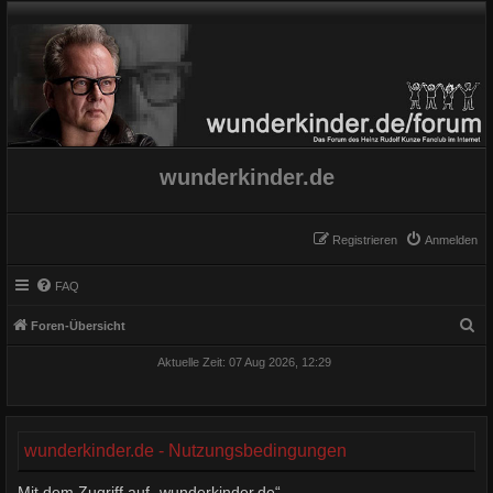
wunderkinder.de
Registrieren
Anmelden
FAQ
S
Foren-Übersicht
u
Aktuelle Zeit: 07 Aug 2026, 12:29
c
h
e
wunderkinder.de - Nutzungsbedingungen
Mit dem Zugriff auf „wunderkinder.de“