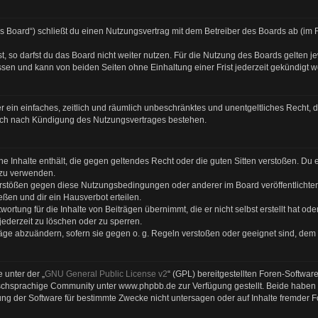
as Board“) schließt du einen Nutzungsvertrag mit dem Betreiber des Boards ab (im 
 so darfst du das Board nicht weiter nutzen. Für die Nutzung des Boards gelten jew
sen und kann von beiden Seiten ohne Einhaltung einer Frist jederzeit gekündigt 
ber ein einfaches, zeitlich und räumlich unbeschränktes und unentgeltliches Recht
auch nach Kündigung des Nutzungsvertrages bestehen.
eine Inhalte enthält, die gegen geltendes Recht oder die guten Sitten verstoßen. Du 
 zu verwenden.
Verstößen gegen diese Nutzungsbedingungen oder anderer im Board veröffentlicht
ßen und dir ein Hausverbot erteilen.
ortung für die Inhalte von Beiträgen übernimmt, die er nicht selbst erstellt hat od
jederzeit zu löschen oder zu sperren.
räge abzuändern, sofern sie gegen o. g. Regeln verstoßen oder geeignet sind, dem
 unter der „
GNU General Public License v2
“ (GPL) bereitgestellten Foren-Softwa
chsprachige Community unter www.phpbb.de zur Verfügung gestellt. Beide haben ke
g der Software für bestimmte Zwecke nicht untersagen oder auf Inhalte fremder 