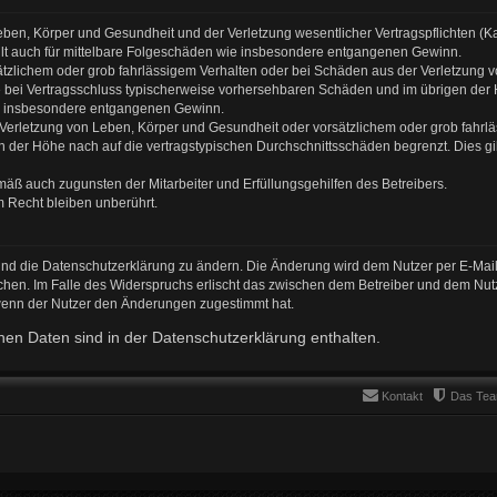
ben, Körper und Gesundheit und der Verletzung wesentlicher Vertragspflichten (Kard
gilt auch für mittelbare Folgeschäden wie insbesondere entgangenen Gewinn.
ätzlichem oder grob fahrlässigem Verhalten oder bei Schäden aus der Verletzung 
 die bei Vertragsschluss typischerweise vorhersehbaren Schäden und im übrigen de
wie insbesondere entgangenen Gewinn.
erletzung von Leben, Körper und Gesundheit oder vorsätzlichem oder grob fahrläs
der Höhe nach auf die vertragstypischen Durchschnittsschäden begrenzt. Dies gi
mäß auch zugunsten der Mitarbeiter und Erfüllungsgehilfen des Betreibers.
 Recht bleiben unberührt.
und die Datenschutzerklärung zu ändern. Die Änderung wird dem Nutzer per E-Mail 
chen. Im Falle des Widerspruchs erlischt das zwischen dem Betreiber und dem Nutz
 wenn der Nutzer den Änderungen zugestimmt hat.
en Daten sind in der Datenschutzerklärung enthalten.
Kontakt
Das Te