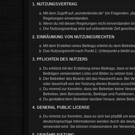
1. NUTZUNGSVERTRAG
Mit dem Zugriff auf „wunderkinder.de“ (im Folgenden „d
Regelungen einverstanden.
Wenn du mit diesen Regelungen nicht einverstanden bist,
Der Nutzungsvertrag wird auf unbestimmte Zeit geschlos
2. EINRÄUMUNG VON NUTZUNGSRECHTEN
Mit dem Erstellen eines Beitrags erteilst du dem Betrei
Das Nutzungsrecht nach Punkt 2, Unterpunkt a bleibt 
3. PFLICHTEN DES NUTZERS
Du erklärst mit der Erstellung eines Beitrags, dass er k
Beiträgen verwendeten Links und Bilder zu setzen bzw.
Der Betreiber des Boards übt das Hausrecht aus. Bei 
oder dauerhaft von der Nutzung dieses Boards ausschlie
Du nimmst zur Kenntnis, dass der Betreiber keine Verantw
Betreiber, dein Benutzerkonto, Beiträge und Funktionen 
Du gestattest dem Betreiber darüber hinaus, deine Beit
4. GENERAL PUBLIC LICENSE
Du nimmst zur Kenntnis, dass es sich bei phpBB um eine
deutschsprachige Informationen werden durch die deuts
verwendet wird. Sie können insbesondere die Verwendun
5. GEWÄHRLEISTUNG