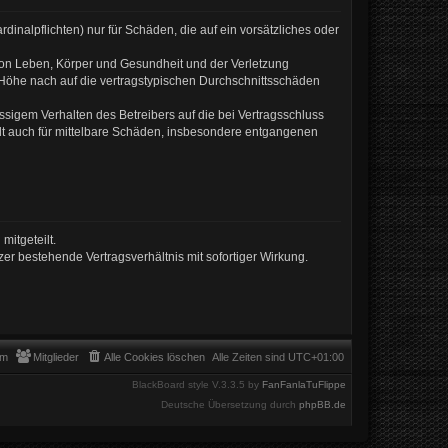
inalpflichten) nur für Schäden, die auf ein vorsätzliches oder
von Leben, Körper und Gesundheit und der Verletzung
r Höhe nach auf die vertragstypischen Durchschnittsschäden
sigem Verhalten des Betreibers auf die bei Vertragsschluss
lt auch für mittelbare Schäden, insbesondere entgangenen
mitgeteilt.
er bestehende Vertragsverhältnis mit sofortiger Wirkung.
am
Mitglieder
Alle Cookies löschen
Alle Zeiten sind
UTC+01:00
BlackBoard style V.3.3.5 by
FanFanlaTuFlippe
Deutsche Übersetzung durch
phpBB.de