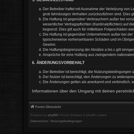
Der Betreiber haftet mit Ausnahme der Verletzung von Le
grob fahrlässiges Verhalten zurückzuführen sind. Dies 
Die Haftung ist gegenüber Verbrauchern außer bei vors
wesentlicher Vertragspflichten (Kardinalpflichten) auf
begrenzt. Dies gilt auch für mittelbare Folgeschäden 
Die Haftung ist gegenüber Unternehmern außer bei der V
typischerweise vorhersehbaren Schäden und im Übrigen 
Gewinn.
Die Haftungsbegrenzung der Absätze a bis c gilt sinnge
Ansprüche für eine Haftung aus zwingendem nationalem
6. ÄNDERUNGSVORBEHALT
Der Betreiber ist berechtigt, die Nutzungsbedingungen 
Der Nutzer ist berechtigt, den Änderungen zu widerspre
Die Änderungen gelten als anerkannt und verbindlich,
Informationen über den Umgang mit deinen persönlich
Foren-Übersicht
Powered by
phpBB
® Forum Software © phpBB Limited
Datenschutz
|
Nutzungsbedingungen