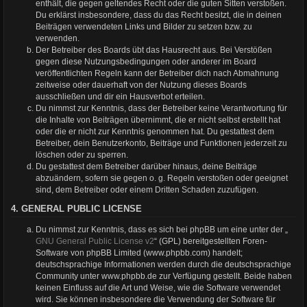
enthält, die gegen geltendes Recht oder die guten Sitten verstoßen.
Du erklärst insbesondere, dass du das Recht besitzt, die in deinen
Beiträgen verwendeten Links und Bilder zu setzen bzw. zu
verwenden.
Der Betreiber des Boards übt das Hausrecht aus. Bei Verstößen
gegen diese Nutzungsbedingungen oder anderer im Board
veröffentlichten Regeln kann der Betreiber dich nach Abmahnung
zeitweise oder dauerhaft von der Nutzung dieses Boards
ausschließen und dir ein Hausverbot erteilen.
Du nimmst zur Kenntnis, dass der Betreiber keine Verantwortung für
die Inhalte von Beiträgen übernimmt, die er nicht selbst erstellt hat
oder die er nicht zur Kenntnis genommen hat. Du gestattest dem
Betreiber, dein Benutzerkonto, Beiträge und Funktionen jederzeit zu
löschen oder zu sperren.
Du gestattest dem Betreiber darüber hinaus, deine Beiträge
abzuändern, sofern sie gegen o. g. Regeln verstoßen oder geeignet
sind, dem Betreiber oder einem Dritten Schaden zuzufügen.
4. GENERAL PUBLIC LICENSE
Du nimmst zur Kenntnis, dass es sich bei phpBB um eine unter der „
GNU General Public License v2
“ (GPL) bereitgestellten Foren-
Software von phpBB Limited (www.phpbb.com) handelt;
deutschsprachige Informationen werden durch die deutschsprachige
Community unter www.phpbb.de zur Verfügung gestellt. Beide haben
keinen Einfluss auf die Art und Weise, wie die Software verwendet
wird. Sie können insbesondere die Verwendung der Software für