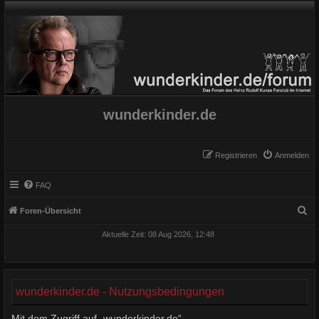
wunderkinder.de
Registrieren
Anmelden
FAQ
S
Foren-Übersicht
u
Aktuelle Zeit: 08 Aug 2026, 12:48
c
h
e
wunderkinder.de - Nutzungsbedingungen
Mit dem Zugriff auf „wunderkinder.de“