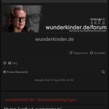
wunderkinder.de
Registrieren
Anmelden
FAQ
S
Foren-Übersicht
u
Aktuelle Zeit: 07 Aug 2026, 14:36
c
h
e
wunderkinder.de - Nutzungsbedingungen
Mit dem Zugriff auf „wunderkinder.de“