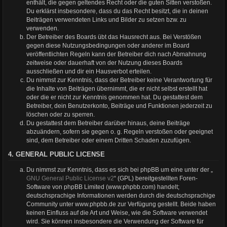
enthält, die gegen geltendes Recht oder die guten Sitten verstoßen.
Du erklärst insbesondere, dass du das Recht besitzt, die in deinen
Beiträgen verwendeten Links und Bilder zu setzen bzw. zu
verwenden.
Der Betreiber des Boards übt das Hausrecht aus. Bei Verstößen
gegen diese Nutzungsbedingungen oder anderer im Board
veröffentlichten Regeln kann der Betreiber dich nach Abmahnung
zeitweise oder dauerhaft von der Nutzung dieses Boards
ausschließen und dir ein Hausverbot erteilen.
Du nimmst zur Kenntnis, dass der Betreiber keine Verantwortung für
die Inhalte von Beiträgen übernimmt, die er nicht selbst erstellt hat
oder die er nicht zur Kenntnis genommen hat. Du gestattest dem
Betreiber, dein Benutzerkonto, Beiträge und Funktionen jederzeit zu
löschen oder zu sperren.
Du gestattest dem Betreiber darüber hinaus, deine Beiträge
abzuändern, sofern sie gegen o. g. Regeln verstoßen oder geeignet
sind, dem Betreiber oder einem Dritten Schaden zuzufügen.
4. GENERAL PUBLIC LICENSE
Du nimmst zur Kenntnis, dass es sich bei phpBB um eine unter der „
GNU General Public License v2
“ (GPL) bereitgestellten Foren-
Software von phpBB Limited (www.phpbb.com) handelt;
deutschsprachige Informationen werden durch die deutschsprachige
Community unter www.phpbb.de zur Verfügung gestellt. Beide haben
keinen Einfluss auf die Art und Weise, wie die Software verwendet
wird. Sie können insbesondere die Verwendung der Software für