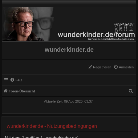
wunderkinder.de
Registrieren
Anmelden
FAQ
S
Foren-Übersicht
u
Aktuelle Zeit: 09 Aug 2026, 03:37
c
h
e
wunderkinder.de - Nutzungsbedingungen
Mit dem Zugriff auf „wunderkinder.de“