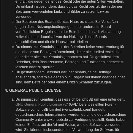
enthält, die gegen geltendes Recht oder die guten Sitten verstoßen.
Du erklärst insbesondere, dass du das Recht besitzt, die in deinen
Beiträgen verwendeten Links und Bilder zu setzen bzw. zu
verwenden.
Der Betreiber des Boards übt das Hausrecht aus. Bei Verstößen
gegen diese Nutzungsbedingungen oder anderer im Board
veröffentlichten Regeln kann der Betreiber dich nach Abmahnung
zeitweise oder dauerhaft von der Nutzung dieses Boards
ausschließen und dir ein Hausverbot erteilen.
Du nimmst zur Kenntnis, dass der Betreiber keine Verantwortung für
die Inhalte von Beiträgen übernimmt, die er nicht selbst erstellt hat
oder die er nicht zur Kenntnis genommen hat. Du gestattest dem
Betreiber, dein Benutzerkonto, Beiträge und Funktionen jederzeit zu
löschen oder zu sperren.
Du gestattest dem Betreiber darüber hinaus, deine Beiträge
abzuändern, sofern sie gegen o. g. Regeln verstoßen oder geeignet
sind, dem Betreiber oder einem Dritten Schaden zuzufügen.
4. GENERAL PUBLIC LICENSE
Du nimmst zur Kenntnis, dass es sich bei phpBB um eine unter der „
GNU General Public License v2
“ (GPL) bereitgestellten Foren-
Software von phpBB Limited (www.phpbb.com) handelt;
deutschsprachige Informationen werden durch die deutschsprachige
Community unter www.phpbb.de zur Verfügung gestellt. Beide haben
keinen Einfluss auf die Art und Weise, wie die Software verwendet
wird. Sie können insbesondere die Verwendung der Software für