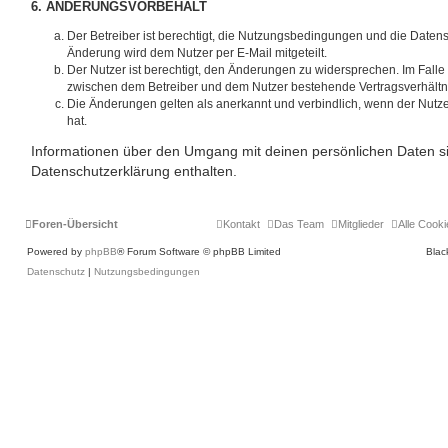
6. ÄNDERUNGSVORBEHALT
Der Betreiber ist berechtigt, die Nutzungsbedingungen und die Daten
Änderung wird dem Nutzer per E-Mail mitgeteilt.
Der Nutzer ist berechtigt, den Änderungen zu widersprechen. Im Falle
zwischen dem Betreiber und dem Nutzer bestehende Vertragsverhältnis
Die Änderungen gelten als anerkannt und verbindlich, wenn der Nut
hat.
Informationen über den Umgang mit deinen persönlichen Daten si
Datenschutzerklärung enthalten.
Foren-Übersicht
Kontakt
Das Team
Mitglieder
Alle Cook
Powered by
phpBB
® Forum Software © phpBB Limited
Blac
Datenschutz
|
Nutzungsbedingungen