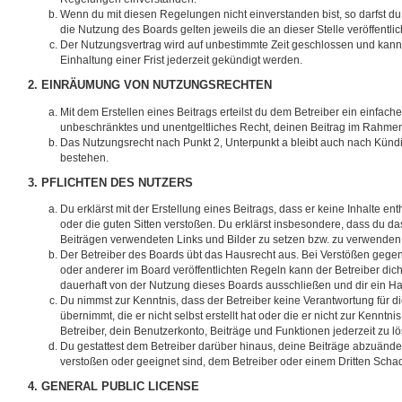
Wenn du mit diesen Regelungen nicht einverstanden bist, so darfst du 
die Nutzung des Boards gelten jeweils die an dieser Stelle veröffentl
Der Nutzungsvertrag wird auf unbestimmte Zeit geschlossen und kan
Einhaltung einer Frist jederzeit gekündigt werden.
2. EINRÄUMUNG VON NUTZUNGSRECHTEN
Mit dem Erstellen eines Beitrags erteilst du dem Betreiber ein einfache
unbeschränktes und unentgeltliches Recht, deinen Beitrag im Rahmen
Das Nutzungsrecht nach Punkt 2, Unterpunkt a bleibt auch nach Kün
bestehen.
3. PFLICHTEN DES NUTZERS
Du erklärst mit der Erstellung eines Beitrags, dass er keine Inhalte en
oder die guten Sitten verstoßen. Du erklärst insbesondere, dass du das
Beiträgen verwendeten Links und Bilder zu setzen bzw. zu verwenden
Der Betreiber des Boards übt das Hausrecht aus. Bei Verstößen geg
oder anderer im Board veröffentlichten Regeln kann der Betreiber d
dauerhaft von der Nutzung dieses Boards ausschließen und dir ein Hau
Du nimmst zur Kenntnis, dass der Betreiber keine Verantwortung für di
übernimmt, die er nicht selbst erstellt hat oder die er nicht zur Kenn
Betreiber, dein Benutzerkonto, Beiträge und Funktionen jederzeit zu l
Du gestattest dem Betreiber darüber hinaus, deine Beiträge abzuänder
verstoßen oder geeignet sind, dem Betreiber oder einem Dritten Sch
4. GENERAL PUBLIC LICENSE