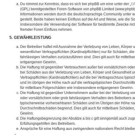
Du nimmst zur Kenntnis, dass es sich bei phpBB um eine unter der „
GN
(GPL) bereitgestellten Foren-Software von phpBB Limited (www.phpb
Informationen werden durch die deutschsprachige Community unter 
gestellt. Beide haben keinen Einfluss auf die Art und Weise, wie die 
insbesondere die Verwendung der Software für bestimmte Zwecke nich
fremder Foren Einfluss nehmen.
5. GEWÄHRLEISTUNG
Der Betreiber haftet mit Ausnahme der Verletzung von Leben, Körper 
wesentlicher Vertragspflichten (Kardinalpflichten) nur für Schäden, die
fahrlässiges Verhalten zurückzuführen sind. Dies gilt auch für mitte
entgangenen Gewinn.
Die Haftung ist gegenüber Verbrauchern außer bei vorsätzlichem oder
bei Schäden aus der Verletzung von Leben, Körper und Gesundheit un
Vertragspflichten (Kardinalpflichten) auf die bei Vertragsschluss ty
und im übrigen der Höhe nach auf die vertragstypischen Durchschnitts
für mittelbare Folgeschäden wie insbesondere entgangenen Gewinn.
Die Haftung ist gegenüber Unternehmern außer bei der Verletzung v
oder vorsätzlichem oder grob fahrlässigem Verhalten des Betreibers au
typischerweise vorhersehbaren Schäden und im Übrigen der Höhe nac
Durchschnittsschäden begrenzt. Dies gilt auch für mittelbare Schäd
Gewinn.
Die Haftungsbegrenzung der Absätze a bis c gilt sinngemäß auch zugu
Erfüllungsgehilfen des Betreibers.
Ansprüche für eine Haftung aus zwingendem nationalem Recht bleibe