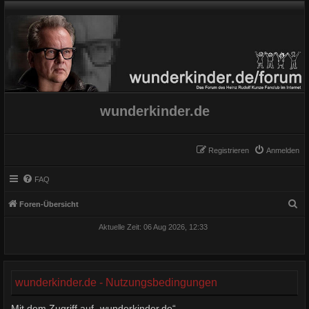
wunderkinder.de
Registrieren
Anmelden
FAQ
S
Foren-Übersicht
u
Aktuelle Zeit: 06 Aug 2026, 12:33
c
h
e
wunderkinder.de - Nutzungsbedingungen
Mit dem Zugriff auf „wunderkinder.de“