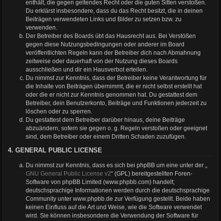
enthält, die gegen geltendes Recht oder die guten Sitten verstoßen.
Du erklärst insbesondere, dass du das Recht besitzt, die in deinen
Beiträgen verwendeten Links und Bilder zu setzen bzw. zu
verwenden.
Der Betreiber des Boards übt das Hausrecht aus. Bei Verstößen
gegen diese Nutzungsbedingungen oder anderer im Board
veröffentlichten Regeln kann der Betreiber dich nach Abmahnung
zeitweise oder dauerhaft von der Nutzung dieses Boards
ausschließen und dir ein Hausverbot erteilen.
Du nimmst zur Kenntnis, dass der Betreiber keine Verantwortung für
die Inhalte von Beiträgen übernimmt, die er nicht selbst erstellt hat
oder die er nicht zur Kenntnis genommen hat. Du gestattest dem
Betreiber, dein Benutzerkonto, Beiträge und Funktionen jederzeit zu
löschen oder zu sperren.
Du gestattest dem Betreiber darüber hinaus, deine Beiträge
abzuändern, sofern sie gegen o. g. Regeln verstoßen oder geeignet
sind, dem Betreiber oder einem Dritten Schaden zuzufügen.
4. GENERAL PUBLIC LICENSE
Du nimmst zur Kenntnis, dass es sich bei phpBB um eine unter der „
GNU General Public License v2
“ (GPL) bereitgestellten Foren-
Software von phpBB Limited (www.phpbb.com) handelt;
deutschsprachige Informationen werden durch die deutschsprachige
Community unter www.phpbb.de zur Verfügung gestellt. Beide haben
keinen Einfluss auf die Art und Weise, wie die Software verwendet
wird. Sie können insbesondere die Verwendung der Software für