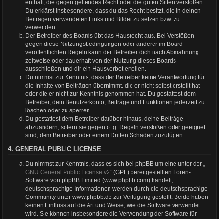
enthält, die gegen geltendes Recht oder die guten Sitten verstoßen.
Du erklärst insbesondere, dass du das Recht besitzt, die in deinen
Beiträgen verwendeten Links und Bilder zu setzen bzw. zu
verwenden.
Der Betreiber des Boards übt das Hausrecht aus. Bei Verstößen
gegen diese Nutzungsbedingungen oder anderer im Board
veröffentlichten Regeln kann der Betreiber dich nach Abmahnung
zeitweise oder dauerhaft von der Nutzung dieses Boards
ausschließen und dir ein Hausverbot erteilen.
Du nimmst zur Kenntnis, dass der Betreiber keine Verantwortung für
die Inhalte von Beiträgen übernimmt, die er nicht selbst erstellt hat
oder die er nicht zur Kenntnis genommen hat. Du gestattest dem
Betreiber, dein Benutzerkonto, Beiträge und Funktionen jederzeit zu
löschen oder zu sperren.
Du gestattest dem Betreiber darüber hinaus, deine Beiträge
abzuändern, sofern sie gegen o. g. Regeln verstoßen oder geeignet
sind, dem Betreiber oder einem Dritten Schaden zuzufügen.
4. GENERAL PUBLIC LICENSE
Du nimmst zur Kenntnis, dass es sich bei phpBB um eine unter der „
GNU General Public License v2
“ (GPL) bereitgestellten Foren-
Software von phpBB Limited (www.phpbb.com) handelt;
deutschsprachige Informationen werden durch die deutschsprachige
Community unter www.phpbb.de zur Verfügung gestellt. Beide haben
keinen Einfluss auf die Art und Weise, wie die Software verwendet
wird. Sie können insbesondere die Verwendung der Software für