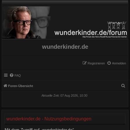
wunderkinder.de
Registrieren
Anmelden
FAQ
S
Foren-Übersicht
u
Aktuelle Zeit: 07 Aug 2026, 10:30
c
h
e
wunderkinder.de - Nutzungsbedingungen
Mit dem Zugriff auf „wunderkinder.de“