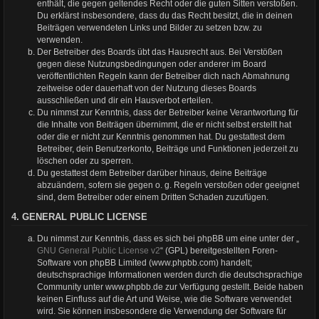
enthält, die gegen geltendes Recht oder die guten Sitten verstoßen.
Du erklärst insbesondere, dass du das Recht besitzt, die in deinen
Beiträgen verwendeten Links und Bilder zu setzen bzw. zu
verwenden.
Der Betreiber des Boards übt das Hausrecht aus. Bei Verstößen
gegen diese Nutzungsbedingungen oder anderer im Board
veröffentlichten Regeln kann der Betreiber dich nach Abmahnung
zeitweise oder dauerhaft von der Nutzung dieses Boards
ausschließen und dir ein Hausverbot erteilen.
Du nimmst zur Kenntnis, dass der Betreiber keine Verantwortung für
die Inhalte von Beiträgen übernimmt, die er nicht selbst erstellt hat
oder die er nicht zur Kenntnis genommen hat. Du gestattest dem
Betreiber, dein Benutzerkonto, Beiträge und Funktionen jederzeit zu
löschen oder zu sperren.
Du gestattest dem Betreiber darüber hinaus, deine Beiträge
abzuändern, sofern sie gegen o. g. Regeln verstoßen oder geeignet
sind, dem Betreiber oder einem Dritten Schaden zuzufügen.
4. GENERAL PUBLIC LICENSE
Du nimmst zur Kenntnis, dass es sich bei phpBB um eine unter der „
GNU General Public License v2
“ (GPL) bereitgestellten Foren-
Software von phpBB Limited (www.phpbb.com) handelt;
deutschsprachige Informationen werden durch die deutschsprachige
Community unter www.phpbb.de zur Verfügung gestellt. Beide haben
keinen Einfluss auf die Art und Weise, wie die Software verwendet
wird. Sie können insbesondere die Verwendung der Software für