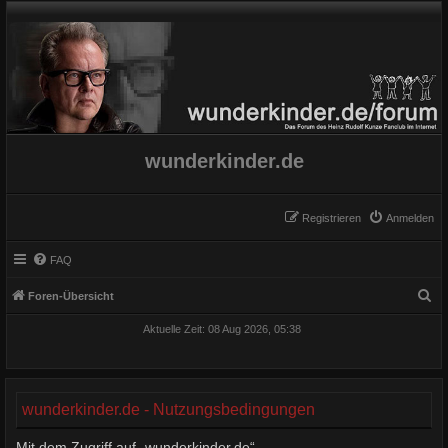
wunderkinder.de
Registrieren
Anmelden
FAQ
S
Foren-Übersicht
u
Aktuelle Zeit: 08 Aug 2026, 05:38
c
h
e
wunderkinder.de - Nutzungsbedingungen
Mit dem Zugriff auf „wunderkinder.de“