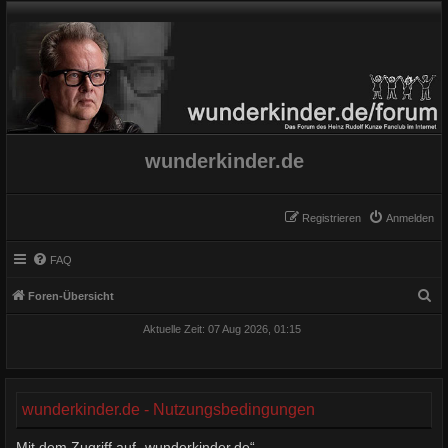
wunderkinder.de
Registrieren
Anmelden
FAQ
S
Foren-Übersicht
u
Aktuelle Zeit: 07 Aug 2026, 01:15
c
h
e
wunderkinder.de - Nutzungsbedingungen
Mit dem Zugriff auf „wunderkinder.de“