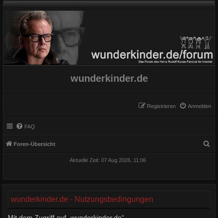
wunderkinder.de
Registrieren
Anmelden
FAQ
S
Foren-Übersicht
u
Aktuelle Zeit: 07 Aug 2026, 11:06
c
h
e
wunderkinder.de - Nutzungsbedingungen
Mit dem Zugriff auf „wunderkinder.de“