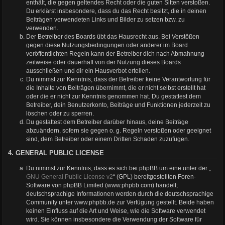
enthält, die gegen geltendes Recht oder die guten Sitten verstoßen.
Du erklärst insbesondere, dass du das Recht besitzt, die in deinen
Beiträgen verwendeten Links und Bilder zu setzen bzw. zu
verwenden.
Der Betreiber des Boards übt das Hausrecht aus. Bei Verstößen
gegen diese Nutzungsbedingungen oder anderer im Board
veröffentlichten Regeln kann der Betreiber dich nach Abmahnung
zeitweise oder dauerhaft von der Nutzung dieses Boards
ausschließen und dir ein Hausverbot erteilen.
Du nimmst zur Kenntnis, dass der Betreiber keine Verantwortung für
die Inhalte von Beiträgen übernimmt, die er nicht selbst erstellt hat
oder die er nicht zur Kenntnis genommen hat. Du gestattest dem
Betreiber, dein Benutzerkonto, Beiträge und Funktionen jederzeit zu
löschen oder zu sperren.
Du gestattest dem Betreiber darüber hinaus, deine Beiträge
abzuändern, sofern sie gegen o. g. Regeln verstoßen oder geeignet
sind, dem Betreiber oder einem Dritten Schaden zuzufügen.
4. GENERAL PUBLIC LICENSE
Du nimmst zur Kenntnis, dass es sich bei phpBB um eine unter der „
GNU General Public License v2
“ (GPL) bereitgestellten Foren-
Software von phpBB Limited (www.phpbb.com) handelt;
deutschsprachige Informationen werden durch die deutschsprachige
Community unter www.phpbb.de zur Verfügung gestellt. Beide haben
keinen Einfluss auf die Art und Weise, wie die Software verwendet
wird. Sie können insbesondere die Verwendung der Software für