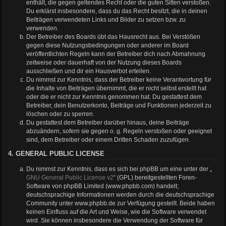
enthält, die gegen geltendes Recht oder die guten Sitten verstoßen.
Du erklärst insbesondere, dass du das Recht besitzt, die in deinen
Beiträgen verwendeten Links und Bilder zu setzen bzw. zu
verwenden.
Der Betreiber des Boards übt das Hausrecht aus. Bei Verstößen
gegen diese Nutzungsbedingungen oder anderer im Board
veröffentlichten Regeln kann der Betreiber dich nach Abmahnung
zeitweise oder dauerhaft von der Nutzung dieses Boards
ausschließen und dir ein Hausverbot erteilen.
Du nimmst zur Kenntnis, dass der Betreiber keine Verantwortung für
die Inhalte von Beiträgen übernimmt, die er nicht selbst erstellt hat
oder die er nicht zur Kenntnis genommen hat. Du gestattest dem
Betreiber, dein Benutzerkonto, Beiträge und Funktionen jederzeit zu
löschen oder zu sperren.
Du gestattest dem Betreiber darüber hinaus, deine Beiträge
abzuändern, sofern sie gegen o. g. Regeln verstoßen oder geeignet
sind, dem Betreiber oder einem Dritten Schaden zuzufügen.
4. GENERAL PUBLIC LICENSE
Du nimmst zur Kenntnis, dass es sich bei phpBB um eine unter der „
GNU General Public License v2
“ (GPL) bereitgestellten Foren-
Software von phpBB Limited (www.phpbb.com) handelt;
deutschsprachige Informationen werden durch die deutschsprachige
Community unter www.phpbb.de zur Verfügung gestellt. Beide haben
keinen Einfluss auf die Art und Weise, wie die Software verwendet
wird. Sie können insbesondere die Verwendung der Software für