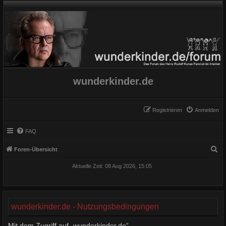
wunderkinder.de
Registrieren
Anmelden
FAQ
S
Foren-Übersicht
u
Aktuelle Zeit: 08 Aug 2026, 15:05
c
h
e
wunderkinder.de - Nutzungsbedingungen
Mit dem Zugriff auf „wunderkinder.de“