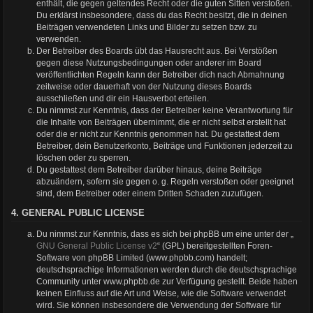
enthält, die gegen geltendes Recht oder die guten Sitten verstoßen.
Du erklärst insbesondere, dass du das Recht besitzt, die in deinen
Beiträgen verwendeten Links und Bilder zu setzen bzw. zu
verwenden.
Der Betreiber des Boards übt das Hausrecht aus. Bei Verstößen
gegen diese Nutzungsbedingungen oder anderer im Board
veröffentlichten Regeln kann der Betreiber dich nach Abmahnung
zeitweise oder dauerhaft von der Nutzung dieses Boards
ausschließen und dir ein Hausverbot erteilen.
Du nimmst zur Kenntnis, dass der Betreiber keine Verantwortung für
die Inhalte von Beiträgen übernimmt, die er nicht selbst erstellt hat
oder die er nicht zur Kenntnis genommen hat. Du gestattest dem
Betreiber, dein Benutzerkonto, Beiträge und Funktionen jederzeit zu
löschen oder zu sperren.
Du gestattest dem Betreiber darüber hinaus, deine Beiträge
abzuändern, sofern sie gegen o. g. Regeln verstoßen oder geeignet
sind, dem Betreiber oder einem Dritten Schaden zuzufügen.
4. GENERAL PUBLIC LICENSE
Du nimmst zur Kenntnis, dass es sich bei phpBB um eine unter der „
GNU General Public License v2
“ (GPL) bereitgestellten Foren-
Software von phpBB Limited (www.phpbb.com) handelt;
deutschsprachige Informationen werden durch die deutschsprachige
Community unter www.phpbb.de zur Verfügung gestellt. Beide haben
keinen Einfluss auf die Art und Weise, wie die Software verwendet
wird. Sie können insbesondere die Verwendung der Software für