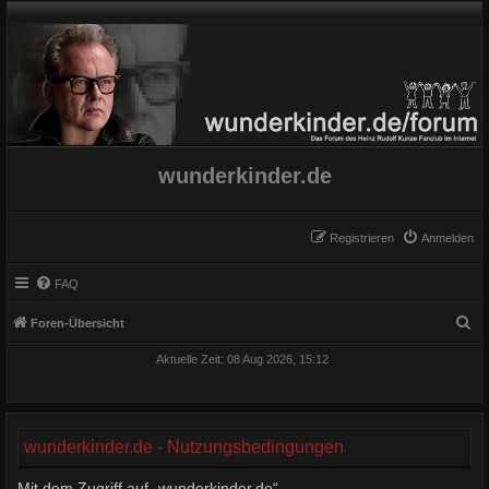
wunderkinder.de
Registrieren
Anmelden
FAQ
S
Foren-Übersicht
u
Aktuelle Zeit: 08 Aug 2026, 15:12
c
h
e
wunderkinder.de - Nutzungsbedingungen
Mit dem Zugriff auf „wunderkinder.de“