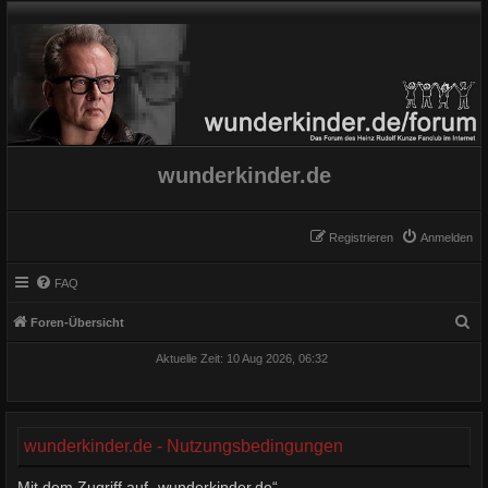
wunderkinder.de
Registrieren
Anmelden
FAQ
S
Foren-Übersicht
u
Aktuelle Zeit: 10 Aug 2026, 06:32
c
h
e
wunderkinder.de - Nutzungsbedingungen
Mit dem Zugriff auf „wunderkinder.de“