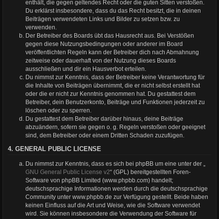
enthält, die gegen geltendes Recht oder die guten Sitten verstoßen.
Du erklärst insbesondere, dass du das Recht besitzt, die in deinen
Beiträgen verwendeten Links und Bilder zu setzen bzw. zu
verwenden.
Der Betreiber des Boards übt das Hausrecht aus. Bei Verstößen
gegen diese Nutzungsbedingungen oder anderer im Board
veröffentlichten Regeln kann der Betreiber dich nach Abmahnung
zeitweise oder dauerhaft von der Nutzung dieses Boards
ausschließen und dir ein Hausverbot erteilen.
Du nimmst zur Kenntnis, dass der Betreiber keine Verantwortung für
die Inhalte von Beiträgen übernimmt, die er nicht selbst erstellt hat
oder die er nicht zur Kenntnis genommen hat. Du gestattest dem
Betreiber, dein Benutzerkonto, Beiträge und Funktionen jederzeit zu
löschen oder zu sperren.
Du gestattest dem Betreiber darüber hinaus, deine Beiträge
abzuändern, sofern sie gegen o. g. Regeln verstoßen oder geeignet
sind, dem Betreiber oder einem Dritten Schaden zuzufügen.
4. GENERAL PUBLIC LICENSE
Du nimmst zur Kenntnis, dass es sich bei phpBB um eine unter der „
GNU General Public License v2
“ (GPL) bereitgestellten Foren-
Software von phpBB Limited (www.phpbb.com) handelt;
deutschsprachige Informationen werden durch die deutschsprachige
Community unter www.phpbb.de zur Verfügung gestellt. Beide haben
keinen Einfluss auf die Art und Weise, wie die Software verwendet
wird. Sie können insbesondere die Verwendung der Software für