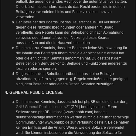
enthält, die gegen geltendes Recht oder die guten Sitten verstoßen.
Du erklärst insbesondere, dass du das Recht besitzt, die in deinen
Beiträgen verwendeten Links und Bilder zu setzen bzw. zu
verwenden.
Der Betreiber des Boards übt das Hausrecht aus. Bei Verstößen
gegen diese Nutzungsbedingungen oder anderer im Board
veröffentlichten Regeln kann der Betreiber dich nach Abmahnung
zeitweise oder dauerhaft von der Nutzung dieses Boards
ausschließen und dir ein Hausverbot erteilen.
Du nimmst zur Kenntnis, dass der Betreiber keine Verantwortung für
die Inhalte von Beiträgen übernimmt, die er nicht selbst erstellt hat
oder die er nicht zur Kenntnis genommen hat. Du gestattest dem
Betreiber, dein Benutzerkonto, Beiträge und Funktionen jederzeit zu
löschen oder zu sperren.
Du gestattest dem Betreiber darüber hinaus, deine Beiträge
abzuändern, sofern sie gegen o. g. Regeln verstoßen oder geeignet
sind, dem Betreiber oder einem Dritten Schaden zuzufügen.
4. GENERAL PUBLIC LICENSE
Du nimmst zur Kenntnis, dass es sich bei phpBB um eine unter der „
GNU General Public License v2
“ (GPL) bereitgestellten Foren-
Software von phpBB Limited (www.phpbb.com) handelt;
deutschsprachige Informationen werden durch die deutschsprachige
Community unter www.phpbb.de zur Verfügung gestellt. Beide haben
keinen Einfluss auf die Art und Weise, wie die Software verwendet
wird. Sie können insbesondere die Verwendung der Software für