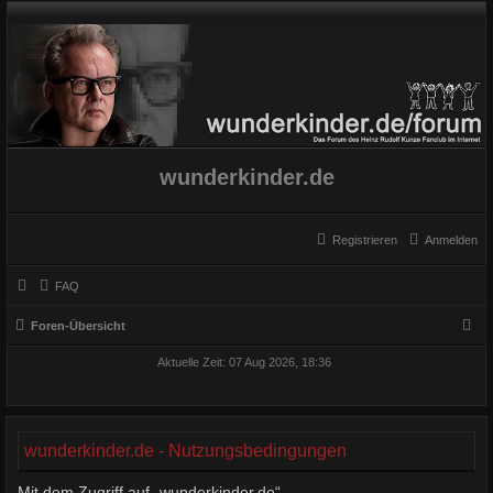
wunderkinder.de
Registrieren
Anmelden
FAQ
S
Foren-Übersicht
u
Aktuelle Zeit: 07 Aug 2026, 18:36
c
h
e
wunderkinder.de - Nutzungsbedingungen
Mit dem Zugriff auf „wunderkinder.de“