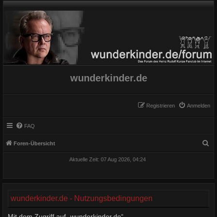
wunderkinder.de
Registrieren
Anmelden
FAQ
S
Foren-Übersicht
u
Aktuelle Zeit: 07 Aug 2026, 04:24
c
h
e
wunderkinder.de - Nutzungsbedingungen
Mit dem Zugriff auf „wunderkinder.de“