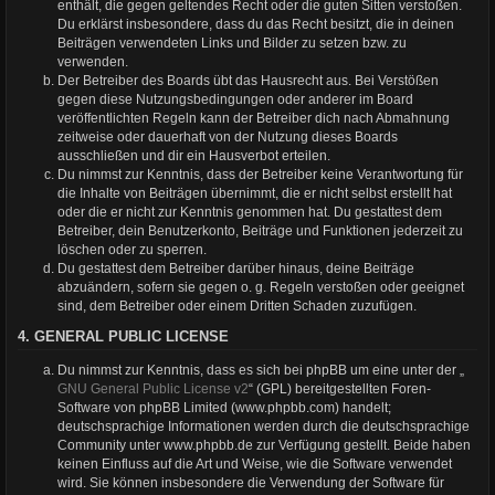
enthält, die gegen geltendes Recht oder die guten Sitten verstoßen.
Du erklärst insbesondere, dass du das Recht besitzt, die in deinen
Beiträgen verwendeten Links und Bilder zu setzen bzw. zu
verwenden.
Der Betreiber des Boards übt das Hausrecht aus. Bei Verstößen
gegen diese Nutzungsbedingungen oder anderer im Board
veröffentlichten Regeln kann der Betreiber dich nach Abmahnung
zeitweise oder dauerhaft von der Nutzung dieses Boards
ausschließen und dir ein Hausverbot erteilen.
Du nimmst zur Kenntnis, dass der Betreiber keine Verantwortung für
die Inhalte von Beiträgen übernimmt, die er nicht selbst erstellt hat
oder die er nicht zur Kenntnis genommen hat. Du gestattest dem
Betreiber, dein Benutzerkonto, Beiträge und Funktionen jederzeit zu
löschen oder zu sperren.
Du gestattest dem Betreiber darüber hinaus, deine Beiträge
abzuändern, sofern sie gegen o. g. Regeln verstoßen oder geeignet
sind, dem Betreiber oder einem Dritten Schaden zuzufügen.
4. GENERAL PUBLIC LICENSE
Du nimmst zur Kenntnis, dass es sich bei phpBB um eine unter der „
GNU General Public License v2
“ (GPL) bereitgestellten Foren-
Software von phpBB Limited (www.phpbb.com) handelt;
deutschsprachige Informationen werden durch die deutschsprachige
Community unter www.phpbb.de zur Verfügung gestellt. Beide haben
keinen Einfluss auf die Art und Weise, wie die Software verwendet
wird. Sie können insbesondere die Verwendung der Software für