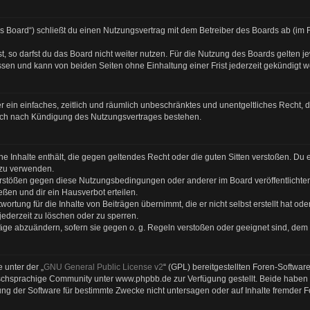
as Board“) schließt du einen Nutzungsvertrag mit dem Betreiber des Boards ab (im 
 so darfst du das Board nicht weiter nutzen. Für die Nutzung des Boards gelten jew
sen und kann von beiden Seiten ohne Einhaltung einer Frist jederzeit gekündigt 
ber ein einfaches, zeitlich und räumlich unbeschränktes und unentgeltliches Recht
auch nach Kündigung des Nutzungsvertrages bestehen.
eine Inhalte enthält, die gegen geltendes Recht oder die guten Sitten verstoßen. Du 
 zu verwenden.
Verstößen gegen diese Nutzungsbedingungen oder anderer im Board veröffentlicht
ßen und dir ein Hausverbot erteilen.
ortung für die Inhalte von Beiträgen übernimmt, die er nicht selbst erstellt hat od
jederzeit zu löschen oder zu sperren.
räge abzuändern, sofern sie gegen o. g. Regeln verstoßen oder geeignet sind, dem
 unter der „
GNU General Public License v2
“ (GPL) bereitgestellten Foren-Softwa
chsprachige Community unter www.phpbb.de zur Verfügung gestellt. Beide haben ke
g der Software für bestimmte Zwecke nicht untersagen oder auf Inhalte fremder 