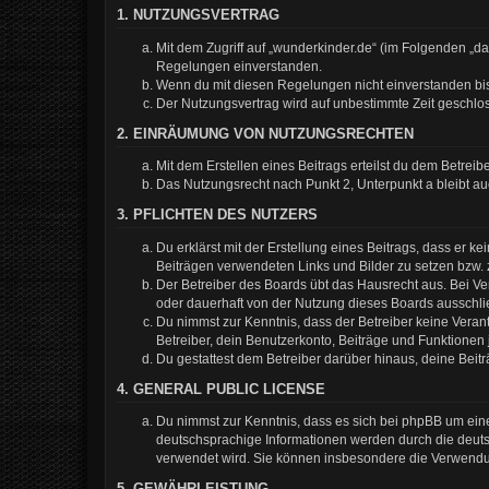
1. NUTZUNGSVERTRAG
Mit dem Zugriff auf „wunderkinder.de“ (im Folgenden „d
Regelungen einverstanden.
Wenn du mit diesen Regelungen nicht einverstanden bist,
Der Nutzungsvertrag wird auf unbestimmte Zeit geschlos
2. EINRÄUMUNG VON NUTZUNGSRECHTEN
Mit dem Erstellen eines Beitrags erteilst du dem Betrei
Das Nutzungsrecht nach Punkt 2, Unterpunkt a bleibt 
3. PFLICHTEN DES NUTZERS
Du erklärst mit der Erstellung eines Beitrags, dass er k
Beiträgen verwendeten Links und Bilder zu setzen bzw.
Der Betreiber des Boards übt das Hausrecht aus. Bei 
oder dauerhaft von der Nutzung dieses Boards ausschlie
Du nimmst zur Kenntnis, dass der Betreiber keine Verantw
Betreiber, dein Benutzerkonto, Beiträge und Funktionen 
Du gestattest dem Betreiber darüber hinaus, deine Beit
4. GENERAL PUBLIC LICENSE
Du nimmst zur Kenntnis, dass es sich bei phpBB um eine
deutschsprachige Informationen werden durch die deuts
verwendet wird. Sie können insbesondere die Verwendun
5. GEWÄHRLEISTUNG