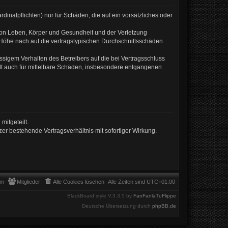
inalpflichten) nur für Schäden, die auf ein vorsätzliches oder
von Leben, Körper und Gesundheit und der Verletzung
r Höhe nach auf die vertragstypischen Durchschnittsschäden
sigem Verhalten des Betreibers auf die bei Vertragsschluss
lt auch für mittelbare Schäden, insbesondere entgangenen
mitgeteilt.
er bestehende Vertragsverhältnis mit sofortiger Wirkung.
am
Mitglieder
Alle Cookies löschen
Alle Zeiten sind
UTC+01:00
BlackBoard style V.3.3.5 by
FanFanlaTuFlippe
Deutsche Übersetzung durch
phpBB.de