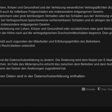
ben, Körper und Gesundheit und der Verletzung wesentlicher Vertragspflichten (Kard
gilt auch für mittelbare Folgeschäden wie insbesondere entgangenen Gewinn.
ätzlichem oder grob fahrlässigem Verhalten oder bei Schäden aus der Verletzung 
 die bei Vertragsschluss typischerweise vorhersehbaren Schäden und im übrigen de
wie insbesondere entgangenen Gewinn.
erletzung von Leben, Körper und Gesundheit oder vorsätzlichem oder grob fahrläs
der Höhe nach auf die vertragstypischen Durchschnittsschäden begrenzt. Dies gi
mäß auch zugunsten der Mitarbeiter und Erfüllungsgehilfen des Betreibers.
 Recht bleiben unberührt.
und die Datenschutzerklärung zu ändern. Die Änderung wird dem Nutzer per E-Mail 
chen. Im Falle des Widerspruchs erlischt das zwischen dem Betreiber und dem Nutz
 wenn der Nutzer den Änderungen zugestimmt hat.
en Daten sind in der Datenschutzerklärung enthalten.
Kontakt
Das Te