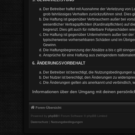
Der Betreiber haftet mit Ausnahme der Verletzung von Le
grob fahrlässiges Verhalten zurückzuführen sind. Dies 
Die Haftung ist gegenüber Verbrauchern außer bei vors
wesentlicher Vertragspflichten (Kardinalpflichten) auf
begrenzt. Dies gilt auch für mittelbare Folgeschäden 
Die Haftung ist gegenüber Unternehmern außer bei der V
typischerweise vorhersehbaren Schäden und im Übrigen 
Gewinn.
Die Haftungsbegrenzung der Absätze a bis c gilt sinnge
Ansprüche für eine Haftung aus zwingendem nationalem
6. ÄNDERUNGSVORBEHALT
Der Betreiber ist berechtigt, die Nutzungsbedingungen 
Der Nutzer ist berechtigt, den Änderungen zu widerspre
Die Änderungen gelten als anerkannt und verbindlich,
Informationen über den Umgang mit deinen persönlich
Foren-Übersicht
Powered by
phpBB
® Forum Software © phpBB Limited
Datenschutz
|
Nutzungsbedingungen