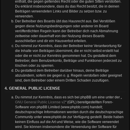
enthält, die gegen geltendes Recht oder die guten Sitten verstoßen.
Du erklärst insbesondere, dass du das Recht besitzt, die in deinen
Beiträgen verwendeten Links und Bilder zu setzen bzw. zu
verwenden.
Der Betreiber des Boards übt das Hausrecht aus. Bei Verstößen
gegen diese Nutzungsbedingungen oder anderer im Board
veröffentlichten Regeln kann der Betreiber dich nach Abmahnung
zeitweise oder dauerhaft von der Nutzung dieses Boards
ausschließen und dir ein Hausverbot erteilen.
Du nimmst zur Kenntnis, dass der Betreiber keine Verantwortung für
die Inhalte von Beiträgen übernimmt, die er nicht selbst erstellt hat
oder die er nicht zur Kenntnis genommen hat. Du gestattest dem
Betreiber, dein Benutzerkonto, Beiträge und Funktionen jederzeit zu
löschen oder zu sperren.
Du gestattest dem Betreiber darüber hinaus, deine Beiträge
abzuändern, sofern sie gegen o. g. Regeln verstoßen oder geeignet
sind, dem Betreiber oder einem Dritten Schaden zuzufügen.
4. GENERAL PUBLIC LICENSE
Du nimmst zur Kenntnis, dass es sich bei phpBB um eine unter der „
GNU General Public License v2
“ (GPL) bereitgestellten Foren-
Software von phpBB Limited (www.phpbb.com) handelt;
deutschsprachige Informationen werden durch die deutschsprachige
Community unter www.phpbb.de zur Verfügung gestellt. Beide haben
keinen Einfluss auf die Art und Weise, wie die Software verwendet
wird. Sie können insbesondere die Verwendung der Software für