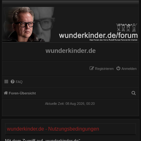
wunderkinder.de
Registrieren
Anmelden
FAQ
S
Foren-Übersicht
u
Aktuelle Zeit: 08 Aug 2026, 00:20
c
h
e
wunderkinder.de - Nutzungsbedingungen
Mit dem Zugriff auf „wunderkinder.de“