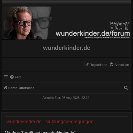
wunderkinder.de
Registrieren
Anmelden
FAQ
S
Foren-Übersicht
u
Aktuelle Zeit: 06 Aug 2026, 22:12
c
h
e
wunderkinder.de - Nutzungsbedingungen
Mit dem Zugriff auf „wunderkinder.de“