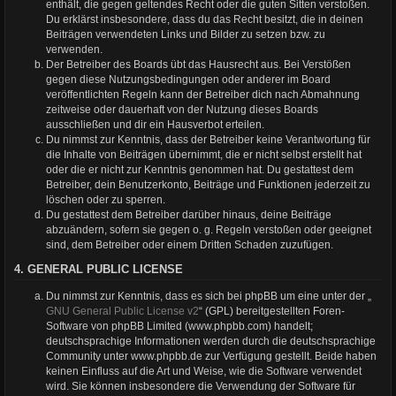
enthält, die gegen geltendes Recht oder die guten Sitten verstoßen.
Du erklärst insbesondere, dass du das Recht besitzt, die in deinen
Beiträgen verwendeten Links und Bilder zu setzen bzw. zu
verwenden.
Der Betreiber des Boards übt das Hausrecht aus. Bei Verstößen
gegen diese Nutzungsbedingungen oder anderer im Board
veröffentlichten Regeln kann der Betreiber dich nach Abmahnung
zeitweise oder dauerhaft von der Nutzung dieses Boards
ausschließen und dir ein Hausverbot erteilen.
Du nimmst zur Kenntnis, dass der Betreiber keine Verantwortung für
die Inhalte von Beiträgen übernimmt, die er nicht selbst erstellt hat
oder die er nicht zur Kenntnis genommen hat. Du gestattest dem
Betreiber, dein Benutzerkonto, Beiträge und Funktionen jederzeit zu
löschen oder zu sperren.
Du gestattest dem Betreiber darüber hinaus, deine Beiträge
abzuändern, sofern sie gegen o. g. Regeln verstoßen oder geeignet
sind, dem Betreiber oder einem Dritten Schaden zuzufügen.
4. GENERAL PUBLIC LICENSE
Du nimmst zur Kenntnis, dass es sich bei phpBB um eine unter der „
GNU General Public License v2
“ (GPL) bereitgestellten Foren-
Software von phpBB Limited (www.phpbb.com) handelt;
deutschsprachige Informationen werden durch die deutschsprachige
Community unter www.phpbb.de zur Verfügung gestellt. Beide haben
keinen Einfluss auf die Art und Weise, wie die Software verwendet
wird. Sie können insbesondere die Verwendung der Software für