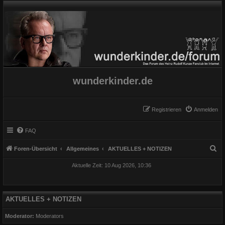
wunderkinder.de
Registrieren
Anmelden
FAQ
S
Foren-Übersicht
Allgemeines
AKTUELLES + NOTIZEN
u
Aktuelle Zeit: 10 Aug 2026, 10:36
c
h
e
AKTUELLES + NOTIZEN
Moderator:
Moderators