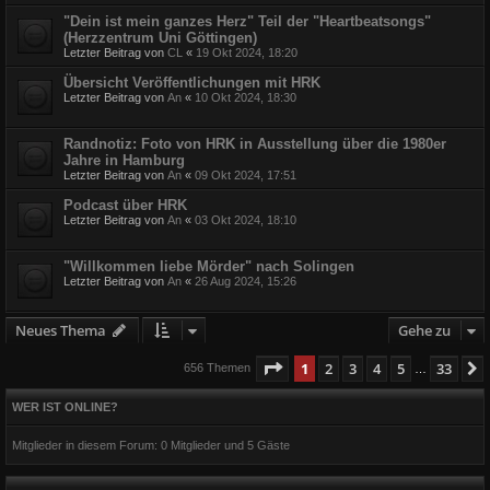
"Dein ist mein ganzes Herz" Teil der "Heartbeatsongs"
(Herzzentrum Uni Göttingen)
Letzter Beitrag von
CL
«
19 Okt 2024, 18:20
Übersicht Veröffentlichungen mit HRK
Letzter Beitrag von
An
«
10 Okt 2024, 18:30
Randnotiz: Foto von HRK in Ausstellung über die 1980er
Jahre in Hamburg
Letzter Beitrag von
An
«
09 Okt 2024, 17:51
Podcast über HRK
Letzter Beitrag von
An
«
03 Okt 2024, 18:10
"Willkommen liebe Mörder" nach Solingen
Letzter Beitrag von
An
«
26 Aug 2024, 15:26
Neues Thema
Gehe zu
Seite
1
von
33
1
2
3
4
5
33
656 Themen
…
WER IST ONLINE?
Mitglieder in diesem Forum: 0 Mitglieder und 5 Gäste