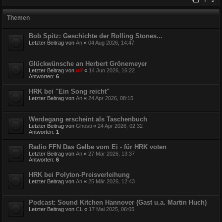
1
2
Themen
Bob Spitz: Geschichte der Rolling Stones...
Letzter Beitrag von
An
«
04 Aug 2026, 14:47
Glückwünsche an Herbert Grönemeyer
Letzter Beitrag von
ulf
«
14 Jun 2026, 16:22
Antworten:
6
HRK bei "Ein Song reicht"
Letzter Beitrag von
An
«
24 Apr 2026, 08:15
Werdegang erscheint als Taschenbuch
Letzter Beitrag von
Ghosti
«
24 Apr 2026, 02:32
Antworten:
1
Radio FFN Das Gelbe vom Ei - für HRK voten
Letzter Beitrag von
An
«
27 Mär 2026, 13:37
Antworten:
6
HRK bei Polyton-Preisverleihung
Letzter Beitrag von
An
«
25 Mär 2026, 12:43
Podcast: Sound Kitchen Hannover (Gast u.a. Martin Huch)
Letzter Beitrag von
CL
«
17 Mai 2025, 06:05