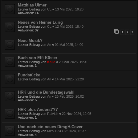
Matthias Ulmer
Letzter Beitrag von
CL
«
13 Mai 2025, 19:26
Antworten:
14
Neues von Heiner Lürig
Letzter Beitrag von
CL
«
12 Mai 2025, 18:40
Antworten:
37
1
2
3
Neue Musik?
Letzter Beitrag von
An
«
02 Mai 2025, 14:00
Buch von Elfi Küster
Letzter Beitrag von
Kalle
«
29 Mär 2025, 19:31
Antworten:
1
Fundstücke
Letzter Beitrag von
An
«
14 Mär 2025, 22:20
HRK und die Bundestagswahl
Letzter Beitrag von
An
«
26 Feb 2025, 20:02
Antworten:
5
HRK plus Anders???
Letzter Beitrag von
Ralvieh
«
22 Nov 2024, 12:05
Antworten:
1
Und noch ein neues DimgH-Cover
Letzter Beitrag von
Miro
«
24 Okt 2024, 16:37
Antworten:
4