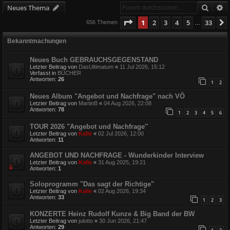
Suche
E
Neues Thema
Seite
1
von
33
1
2
3
4
5
33
656 Themen
…
Bekanntmachungen
Neues Buch GEBRAUCHSGEGENSTAND
Letzter Beitrag von
DasUltimatum
«
11 Jul 2026, 15:12
Verfasst in
BÜCHER
Antworten:
26
1
2
Neues Album "Angebot und Nachfrage" nach VÖ
Letzter Beitrag von
MartinB
«
04 Aug 2026, 22:08
Antworten:
78
1
2
3
4
5
6
TOUR 2026 "Angebot und Nachfrage″
Letzter Beitrag von
Kalle
«
02 Jul 2026, 12:00
Antworten:
11
ANGEBOT UND NACHFRAGE - Wunderkinder Interview
Letzter Beitrag von
Kalle
«
31 Aug 2025, 19:21
Antworten:
1
Soloprogramm "Das sagt der Richtige"
Letzter Beitrag von
Kalle
«
02 Aug 2026, 19:34
Antworten:
33
1
2
3
KONZERTE Heinz Rudolf Kunze & Big Band der BW
Letzter Beitrag von
julotto
«
30 Jun 2026, 21:47
Antworten:
29