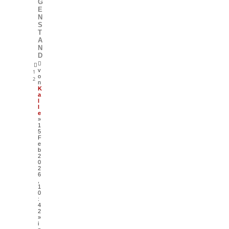
G
E
N
S
T
A
N
D
v
1
o
2
n
K
a
l
l
e
»
1
5
F
e
b
2
0
2
6
,
1
0
:
4
2
»
i