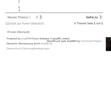
2
:
0
4
Neues Thema
Gehe zu
6 Themen Seite
1
von
1
Zurück zur Foren-Übersicht
Foren-Übersicht
Powered by
phpBB
® Forum Software © phpBB Limited
BlackBoard style phpBB® by
FanFanlaTuFlippe
Deutsche Übersetzung durch
phpBB.de
Datenschutz
|
Nutzungsbedingungen