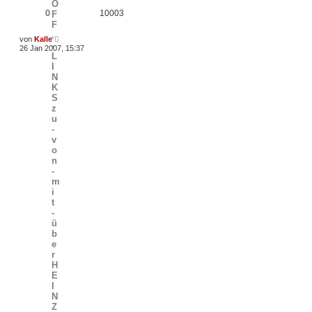
O
0
10003
F
F
.
von
Kalle
-
26 Jan 2007, 15:37
L
I
N
K
S
z
u
-
v
o
n
-
m
i
t
-
ü
b
e
r
H
E
I
N
Z