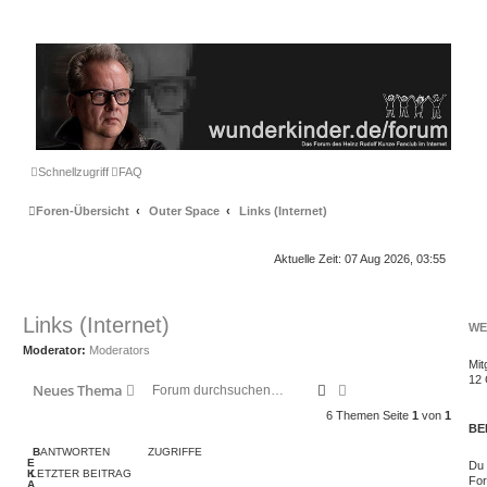
Schnellzugriff
FAQ
Foren-Übersicht
Outer Space
Links (Internet)
Aktuelle Zeit: 07 Aug 2026, 03:55
Links (Internet)
WE
Moderator:
Moderators
Mit
12
Suche
Erweiterte Suche
Neues Thema
6 Themen Seite
1
von
1
BE
B
ANTWORTEN
ZUGRIFFE
E
Du 
K
LETZTER BEITRAG
For
A