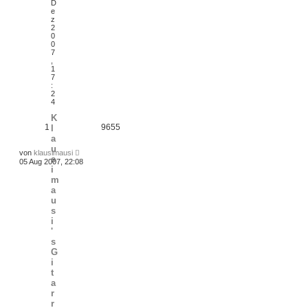
D
e
z
2
0
0
7
,
1
7
:
2
4
K
1
9655
l
a
u
von
klausimausi
s
05 Aug 2007, 22:08
i
m
a
u
s
i
'
s
G
i
t
a
r
r