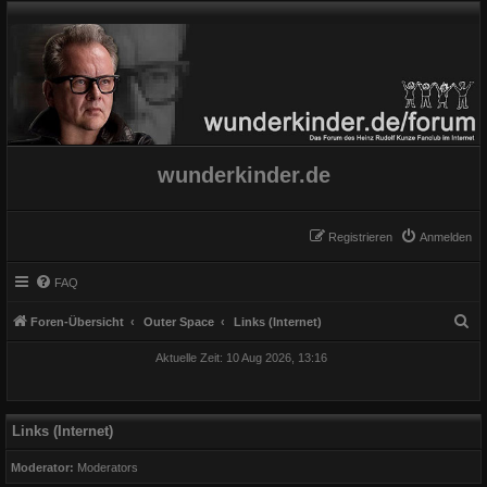
wunderkinder.de
Registrieren
Anmelden
FAQ
S
Foren-Übersicht
Outer Space
Links (Internet)
u
Aktuelle Zeit: 10 Aug 2026, 13:16
c
h
e
Links (Internet)
Moderator:
Moderators