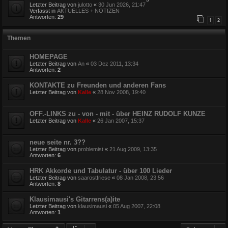
Letzter Beitrag von
julotto
«
30 Jun 2026, 21:47
Verfasst in
AKTUELLES + NOTIZEN
Antworten:
29
1
2
Themen
HOMEPAGE
Letzter Beitrag von
An
«
03 Dez 2011, 13:34
Antworten:
2
KONTAKTE zu Freunden und anderen Fans
Letzter Beitrag von
Kalle
«
28 Nov 2008, 19:40
OFF.-LINKS zu - von - mit - über HEINZ RUDOLF KUNZE
Letzter Beitrag von
Kalle
«
26 Jan 2007, 15:37
neue seite nr. 3??
Letzter Beitrag von
problemist
«
21 Aug 2009, 13:35
Antworten:
6
HRK Akkorde und Tabulatur - über 100 Lieder
Letzter Beitrag von
saarostfriese
«
08 Jan 2008, 23:56
Antworten:
8
Klausimausi's Gitarrens(a)ite
Letzter Beitrag von
klausimausi
«
05 Aug 2007, 22:08
Antworten:
1