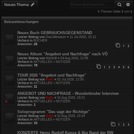
Suche
E
Neues Thema
6 Themen Seite
1
von
1
Bekanntmachungen
Neues Buch GEBRAUCHSGEGENSTAND
Letzter Beitrag von
DasUltimatum
«
11 Jul 2026, 15:12
Verfasst in
BÜCHER
Antworten:
26
1
2
Neues Album "Angebot und Nachfrage" nach VÖ
Letzter Beitrag von
MartinB
«
04 Aug 2026, 22:08
Verfasst in
AKTUELLES + NOTIZEN
Antworten:
78
1
2
3
4
5
6
TOUR 2026 "Angebot und Nachfrage″
Letzter Beitrag von
Kalle
«
02 Jul 2026, 12:00
Verfasst in
AKTUELLES + NOTIZEN
Antworten:
11
ANGEBOT UND NACHFRAGE - Wunderkinder Interview
Letzter Beitrag von
Kalle
«
31 Aug 2025, 19:21
Verfasst in
AKTUELLES + NOTIZEN
Antworten:
1
Soloprogramm "Das sagt der Richtige"
Letzter Beitrag von
Kalle
«
02 Aug 2026, 19:34
Verfasst in
AKTUELLES + NOTIZEN
Antworten:
33
1
2
3
KONZERTE Heinz Rudolf Kunze & Big Band der BW