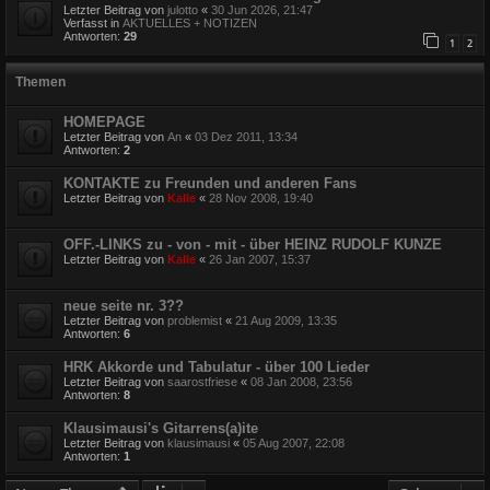
Letzter Beitrag von
julotto
«
30 Jun 2026, 21:47
Verfasst in
AKTUELLES + NOTIZEN
Antworten:
29
1
2
Themen
HOMEPAGE
Letzter Beitrag von
An
«
03 Dez 2011, 13:34
Antworten:
2
KONTAKTE zu Freunden und anderen Fans
Letzter Beitrag von
Kalle
«
28 Nov 2008, 19:40
OFF.-LINKS zu - von - mit - über HEINZ RUDOLF KUNZE
Letzter Beitrag von
Kalle
«
26 Jan 2007, 15:37
neue seite nr. 3??
Letzter Beitrag von
problemist
«
21 Aug 2009, 13:35
Antworten:
6
HRK Akkorde und Tabulatur - über 100 Lieder
Letzter Beitrag von
saarostfriese
«
08 Jan 2008, 23:56
Antworten:
8
Klausimausi's Gitarrens(a)ite
Letzter Beitrag von
klausimausi
«
05 Aug 2007, 22:08
Antworten:
1