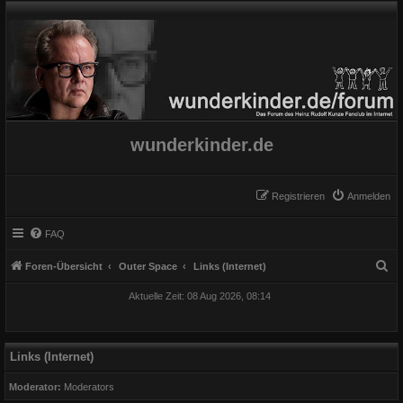
wunderkinder.de
Registrieren
Anmelden
FAQ
S
Foren-Übersicht
Outer Space
Links (Internet)
u
Aktuelle Zeit: 08 Aug 2026, 08:14
c
h
e
Links (Internet)
Moderator:
Moderators