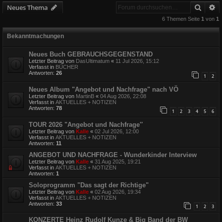
Suche
E
Neues Thema
6 Themen Seite
1
von
1
Bekanntmachungen
Neues Buch GEBRAUCHSGEGENSTAND
Letzter Beitrag von
DasUltimatum
«
11 Jul 2026, 15:12
Verfasst in
BÜCHER
Antworten:
26
1
2
Neues Album "Angebot und Nachfrage" nach VÖ
Letzter Beitrag von
MartinB
«
04 Aug 2026, 22:08
Verfasst in
AKTUELLES + NOTIZEN
Antworten:
78
1
2
3
4
5
6
TOUR 2026 "Angebot und Nachfrage″
Letzter Beitrag von
Kalle
«
02 Jul 2026, 12:00
Verfasst in
AKTUELLES + NOTIZEN
Antworten:
11
ANGEBOT UND NACHFRAGE - Wunderkinder Interview
Letzter Beitrag von
Kalle
«
31 Aug 2025, 19:21
Verfasst in
AKTUELLES + NOTIZEN
Antworten:
1
Soloprogramm "Das sagt der Richtige"
Letzter Beitrag von
Kalle
«
02 Aug 2026, 19:34
Verfasst in
AKTUELLES + NOTIZEN
Antworten:
33
1
2
3
KONZERTE Heinz Rudolf Kunze & Big Band der BW