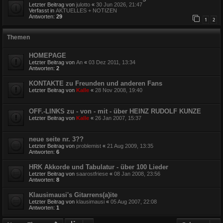
Letzter Beitrag von
julotto
«
30 Jun 2026, 21:47
Verfasst in
AKTUELLES + NOTIZEN
Antworten:
29
1
2
Themen
HOMEPAGE
Letzter Beitrag von
An
«
03 Dez 2011, 13:34
Antworten:
2
KONTAKTE zu Freunden und anderen Fans
Letzter Beitrag von
Kalle
«
28 Nov 2008, 19:40
OFF.-LINKS zu - von - mit - über HEINZ RUDOLF KUNZE
Letzter Beitrag von
Kalle
«
26 Jan 2007, 15:37
neue seite nr. 3??
Letzter Beitrag von
problemist
«
21 Aug 2009, 13:35
Antworten:
6
HRK Akkorde und Tabulatur - über 100 Lieder
Letzter Beitrag von
saarostfriese
«
08 Jan 2008, 23:56
Antworten:
8
Klausimausi's Gitarrens(a)ite
Letzter Beitrag von
klausimausi
«
05 Aug 2007, 22:08
Antworten:
1