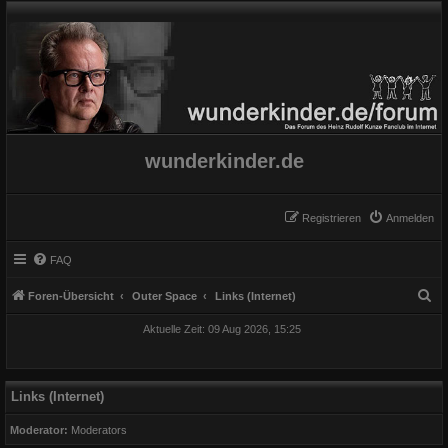
wunderkinder.de
Registrieren
Anmelden
FAQ
S
Foren-Übersicht
Outer Space
Links (Internet)
u
Aktuelle Zeit: 09 Aug 2026, 15:25
c
h
e
Links (Internet)
Moderator:
Moderators