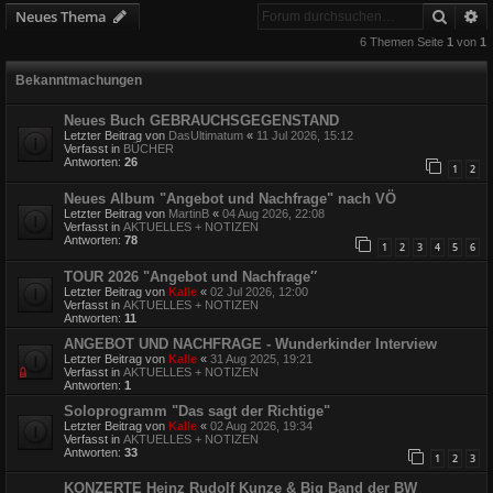
Suche
E
Neues Thema
6 Themen Seite
1
von
1
Bekanntmachungen
Neues Buch GEBRAUCHSGEGENSTAND
Letzter Beitrag von
DasUltimatum
«
11 Jul 2026, 15:12
Verfasst in
BÜCHER
Antworten:
26
1
2
Neues Album "Angebot und Nachfrage" nach VÖ
Letzter Beitrag von
MartinB
«
04 Aug 2026, 22:08
Verfasst in
AKTUELLES + NOTIZEN
Antworten:
78
1
2
3
4
5
6
TOUR 2026 "Angebot und Nachfrage″
Letzter Beitrag von
Kalle
«
02 Jul 2026, 12:00
Verfasst in
AKTUELLES + NOTIZEN
Antworten:
11
ANGEBOT UND NACHFRAGE - Wunderkinder Interview
Letzter Beitrag von
Kalle
«
31 Aug 2025, 19:21
Verfasst in
AKTUELLES + NOTIZEN
Antworten:
1
Soloprogramm "Das sagt der Richtige"
Letzter Beitrag von
Kalle
«
02 Aug 2026, 19:34
Verfasst in
AKTUELLES + NOTIZEN
Antworten:
33
1
2
3
KONZERTE Heinz Rudolf Kunze & Big Band der BW