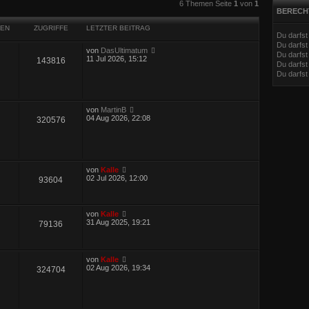
eiterte Suche
6 Themen Seite
1
von
1
BERECH
EN
ZUGRIFFE
LETZTER BEITRAG
Du darfs
Du darfs
von
DasUltimatum
Du darfst
11 Jul 2026, 15:12
143816
Du darfst
Du darfs
von
MartinB
04 Aug 2026, 22:08
320576
von
Kalle
02 Jul 2026, 12:00
93604
von
Kalle
31 Aug 2025, 19:21
79136
von
Kalle
02 Aug 2026, 19:34
324704