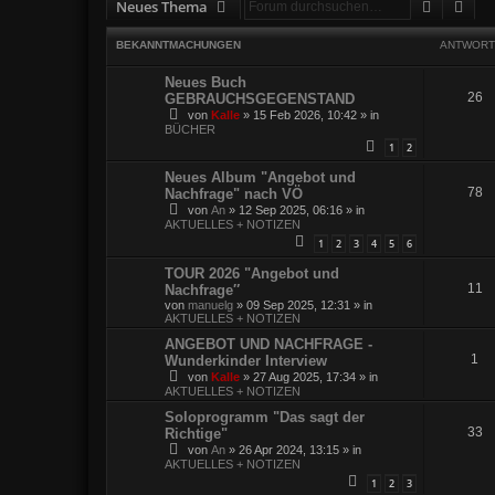
Suche
Erw
Neues Thema
BEKANNTMACHUNGEN
ANTWORT
Neues Buch
26
GEBRAUCHSGEGENSTAND
von
Kalle
»
15 Feb 2026, 10:42
» in
BÜCHER
1
2
Neues Album "Angebot und
78
Nachfrage" nach VÖ
von
An
»
12 Sep 2025, 06:16
» in
AKTUELLES + NOTIZEN
1
2
3
4
5
6
TOUR 2026 "Angebot und
11
Nachfrage″
von
manuelg
»
09 Sep 2025, 12:31
» in
AKTUELLES + NOTIZEN
ANGEBOT UND NACHFRAGE -
1
Wunderkinder Interview
von
Kalle
»
27 Aug 2025, 17:34
» in
AKTUELLES + NOTIZEN
Soloprogramm "Das sagt der
33
Richtige"
von
An
»
26 Apr 2024, 13:15
» in
AKTUELLES + NOTIZEN
1
2
3