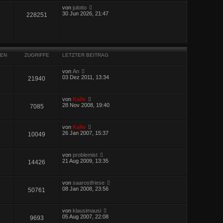
von
julotto
30 Jun 2026, 21:47
228251
EN
ZUGRIFFE
LETZTER BEITRAG
von
An
03 Dez 2011, 13:34
21940
von
Kalle
28 Nov 2008, 19:40
7085
von
Kalle
26 Jan 2007, 15:37
10049
von
problemist
21 Aug 2009, 13:35
14426
von
saarostfriese
08 Jan 2008, 23:56
50761
von
klausimausi
05 Aug 2007, 22:08
9693