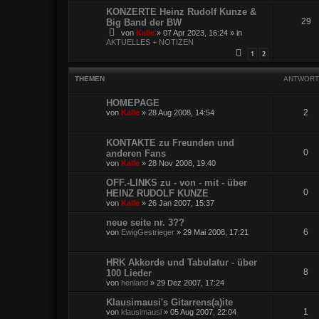
KONZERTE Heinz Rudolf Kunze &
29
Big Band der BW
von
Kalle
»
07 Apr 2023, 16:24
» in
AKTUELLES + NOTIZEN
1
2
THEMEN
ANTWORT
HOMEPAGE
2
von
Kalle
»
28 Aug 2008, 14:54
KONTAKTE zu Freunden und
0
anderen Fans
von
Kalle
»
28 Nov 2008, 19:40
OFF.-LINKS zu - von - mit - über
0
HEINZ RUDOLF KUNZE
von
Kalle
»
26 Jan 2007, 15:37
neue seite nr. 3??
6
von
EwigGestrieger
»
29 Mai 2008, 17:21
HRK Akkorde und Tabulatur - über
8
100 Lieder
von
henland
»
29 Dez 2007, 17:24
Klausimausi's Gitarrens(a)ite
1
von
klausimausi
»
05 Aug 2007, 22:04