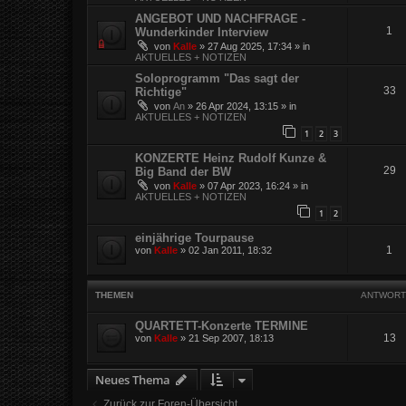
ANGEBOT UND NACHFRAGE -
1
Wunderkinder Interview
von
Kalle
»
27 Aug 2025, 17:34
» in
AKTUELLES + NOTIZEN
Soloprogramm "Das sagt der
33
Richtige"
von
An
»
26 Apr 2024, 13:15
» in
AKTUELLES + NOTIZEN
1
2
3
KONZERTE Heinz Rudolf Kunze &
29
Big Band der BW
von
Kalle
»
07 Apr 2023, 16:24
» in
AKTUELLES + NOTIZEN
1
2
einjährige Tourpause
1
von
Kalle
»
02 Jan 2011, 18:32
THEMEN
ANTWORT
QUARTETT-Konzerte TERMINE
13
von
Kalle
»
21 Sep 2007, 18:13
Neues Thema
Zurück zur Foren-Übersicht