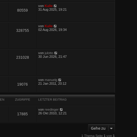
von
Kalle
31 Aug 2025, 19:21
80559
von
Kalle
02 Aug 2026, 19:34
328755
von
julotto
30 Jun 2026, 21:47
231028
von
manuelg
21 Jan 2011, 20:12
19076
EN
ZUGRIFFE
LETZTER BEITRAG
von
reedinger
26 Okt 2010, 12:21
17885
Gehe zu
1 Thema Seite
1
von
1