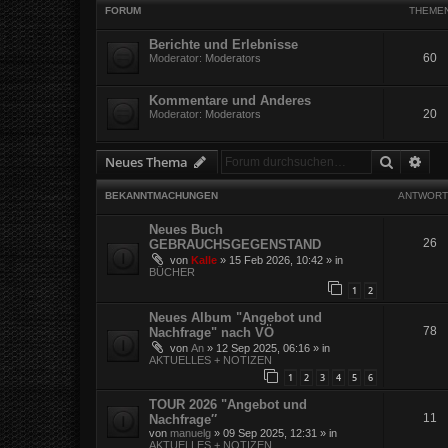
FORUM
THEME
Berichte und Erlebnisse
60
Moderator:
Moderators
Kommentare und Anderes
20
Moderator:
Moderators
Suche
Erw
Neues Thema
BEKANNTMACHUNGEN
ANTWORT
Neues Buch
26
GEBRAUCHSGEGENSTAND
von
Kalle
»
15 Feb 2026, 10:42
» in
BÜCHER
1
2
Neues Album "Angebot und
78
Nachfrage" nach VÖ
von
An
»
12 Sep 2025, 06:16
» in
AKTUELLES + NOTIZEN
1
2
3
4
5
6
TOUR 2026 "Angebot und
11
Nachfrage″
von
manuelg
»
09 Sep 2025, 12:31
» in
AKTUELLES + NOTIZEN