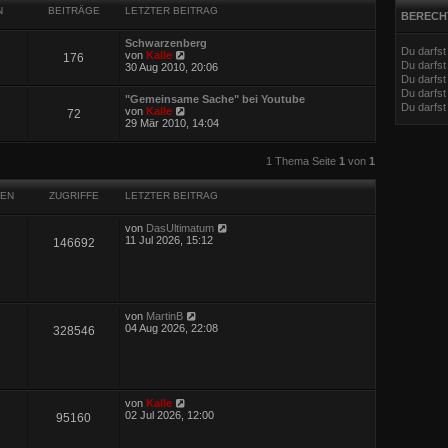
N
BEITRÄGE
LETZTER BEITRAG
BERECH
Schwarzenberg
Du darfs
N
von
Kalle
176
Du darfs
e
30 Aug 2010, 20:06
u
Du darfst
e
Du darfst
"Gemeinsame Sache" bei Youtube
s
Du darfs
N
von
Kalle
72
t
e
29 Mär 2010, 14:04
e
u
r
e
B
eiterte Suche
s
1 Thema Seite
1
von
1
e
t
i
e
t
r
EN
ZUGRIFFE
LETZTER BEITRAG
r
B
a
e
g
von
DasUltimatum
i
11 Jul 2026, 15:12
146692
t
r
a
g
von
MartinB
04 Aug 2026, 22:08
328546
von
Kalle
02 Jul 2026, 12:00
95160