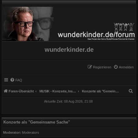
wunderkinder.de
Registrieren
Anmelden
FAQ
S
Foren-Übersicht
MUSIK - Konzerte, Instrumente und Gesang
Konzerte als "Gemeinsame Sache"
u
Aktuelle Zeit: 08 Aug 2026, 21:08
c
h
e
Konzerte als "Gemeinsame Sache"
Moderator:
Moderators