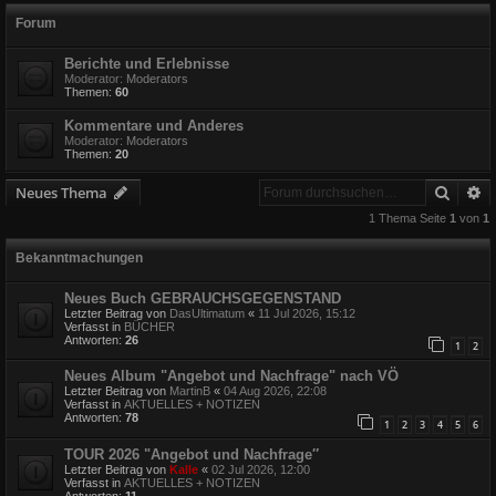
Forum
Berichte und Erlebnisse
Moderator:
Moderators
Themen:
60
Kommentare und Anderes
Moderator:
Moderators
Themen:
20
Suche
E
Neues Thema
1 Thema Seite
1
von
1
Bekanntmachungen
Neues Buch GEBRAUCHSGEGENSTAND
Letzter Beitrag von
DasUltimatum
«
11 Jul 2026, 15:12
Verfasst in
BÜCHER
Antworten:
26
1
2
Neues Album "Angebot und Nachfrage" nach VÖ
Letzter Beitrag von
MartinB
«
04 Aug 2026, 22:08
Verfasst in
AKTUELLES + NOTIZEN
Antworten:
78
1
2
3
4
5
6
TOUR 2026 "Angebot und Nachfrage″
Letzter Beitrag von
Kalle
«
02 Jul 2026, 12:00
Verfasst in
AKTUELLES + NOTIZEN