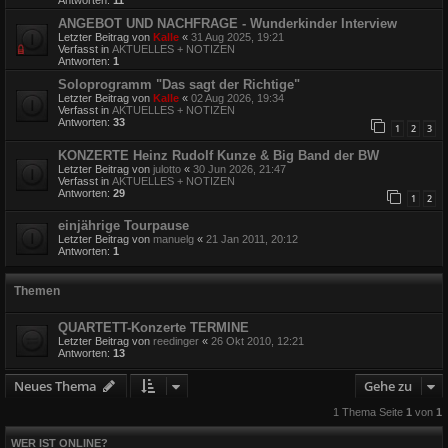
Antworten:
11
ANGEBOT UND NACHFRAGE - Wunderkinder Interview
Letzter Beitrag von
Kalle
«
31 Aug 2025, 19:21
Verfasst in
AKTUELLES + NOTIZEN
Antworten:
1
Soloprogramm "Das sagt der Richtige"
Letzter Beitrag von
Kalle
«
02 Aug 2026, 19:34
Verfasst in
AKTUELLES + NOTIZEN
Antworten:
33
1
2
3
KONZERTE Heinz Rudolf Kunze & Big Band der BW
Letzter Beitrag von
julotto
«
30 Jun 2026, 21:47
Verfasst in
AKTUELLES + NOTIZEN
Antworten:
29
1
2
einjährige Tourpause
Letzter Beitrag von
manuelg
«
21 Jan 2011, 20:12
Antworten:
1
Themen
QUARTETT-Konzerte TERMINE
Letzter Beitrag von
reedinger
«
26 Okt 2010, 12:21
Antworten:
13
Neues Thema
Gehe zu
1 Thema Seite
1
von
1
WER IST ONLINE?