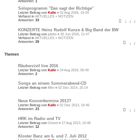
Antworten:
1
Soloprogramm "Das sagt der Richtige"
Letzter Beitrag von
Kalle
«
02 Aug 2026, 19:34
Verfasst in
AKTUELLES + NOTIZEN
Antworten:
33
1
2
3
KONZERTE Heinz Rudolf Kunze & Big Band der BW
Letzter Beitrag von
julotto
«
30 Jun 2026, 21:47
Verfasst in
AKTUELLES + NOTIZEN
Antworten:
29
1
2
Themen
Räuberzivil live 2016
Letzter Beitrag von
Kalle
«
24 Aug 2016, 05:49
Antworten:
2
Songs an einem Sommerabend-CD
Letzter Beitrag von
Miro
«
02 Dez 2014, 20:14
Neue Konzerttermine 2013?
Letzter Beitrag von
Kalle
«
02 Dez 2013, 16:46
Antworten:
23
1
2
HRK im Radio und TV
Letzter Beitrag von
Ghosti
«
27 Aug 2013, 10:46
Antworten:
12
Kloster Banz am 6. und 7. Juli 2012