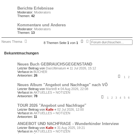
Berichte Erlebnisse
Moderator:
Moderators
Themen:
42
Kommentare und Anderes
Moderator:
Moderators
Themen:
13
S
E
Neues Thema
8 Themen Seite
1
von
1
u
r
c
w
h
e
Bekanntmachungen
e
i
t
e
Neues Buch GEBRAUCHSGEGENSTAND
r
Letzter Beitrag von
DasUltimatum
«
11 Jul 2026, 15:12
t
Verfasst in
BÜCHER
e
Antworten:
26
S
1
2
u
c
Neues Album "Angebot und Nachfrage" nach VÖ
h
Letzter Beitrag von
MartinB
«
04 Aug 2026, 22:08
e
Verfasst in
AKTUELLES + NOTIZEN
Antworten:
78
1
2
3
4
5
6
TOUR 2026 "Angebot und Nachfrage″
Letzter Beitrag von
Kalle
«
02 Jul 2026, 12:00
Verfasst in
AKTUELLES + NOTIZEN
Antworten:
11
ANGEBOT UND NACHFRAGE - Wunderkinder Interview
Letzter Beitrag von
Kalle
«
31 Aug 2025, 19:21
Verfasst in
AKTUELLES + NOTIZEN