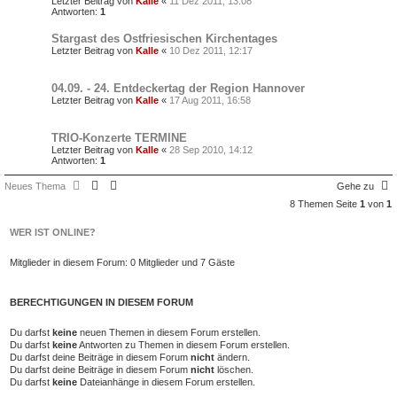
Letzter Beitrag von
Kalle
«
11 Dez 2011, 13:08
Antworten:
1
Stargast des Ostfriesischen Kirchentages
Letzter Beitrag von
Kalle
«
10 Dez 2011, 12:17
04.09. - 24. Entdeckertag der Region Hannover
Letzter Beitrag von
Kalle
«
17 Aug 2011, 16:58
TRIO-Konzerte TERMINE
Letzter Beitrag von
Kalle
«
28 Sep 2010, 14:12
Antworten:
1
Neues Thema
Gehe zu
8 Themen Seite
1
von
1
WER IST ONLINE?
Mitglieder in diesem Forum: 0 Mitglieder und 7 Gäste
BERECHTIGUNGEN IN DIESEM FORUM
Du darfst
keine
neuen Themen in diesem Forum erstellen.
Du darfst
keine
Antworten zu Themen in diesem Forum erstellen.
Du darfst deine Beiträge in diesem Forum
nicht
ändern.
Du darfst deine Beiträge in diesem Forum
nicht
löschen.
Du darfst
keine
Dateianhänge in diesem Forum erstellen.