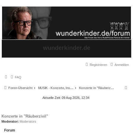
wunderkinder.de
Registrieren
Anmelden
FAQ
S
Foren-Übersicht
MUSIK - Konzerte, Instrumente und Gesang
Konzerte in "Räuberzivil"
u
Aktuelle Zeit: 09 Aug 2026, 12:34
c
h
Konzerte in "Räuberzivil"
e
Moderator:
Moderators
Forum