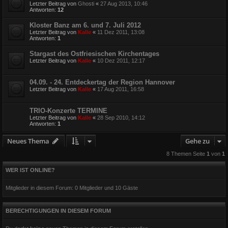
Letzter Beitrag von
Ghosti
«
27 Aug 2013, 10:46
Antworten:
12
Kloster Banz am 6. und 7. Juli 2012
Letzter Beitrag von
Kalle
«
11 Dez 2011, 13:08
Antworten:
1
Stargast des Ostfriesischen Kirchentages
Letzter Beitrag von
Kalle
«
10 Dez 2011, 12:17
04.09. - 24. Entdeckertag der Region Hannover
Letzter Beitrag von
Kalle
«
17 Aug 2011, 16:58
TRIO-Konzerte TERMINE
Letzter Beitrag von
Kalle
«
28 Sep 2010, 14:12
Antworten:
1
Neues Thema
Gehe zu
8 Themen Seite
1
von
1
WER IST ONLINE?
Mitglieder in diesem Forum: 0 Mitglieder und 10 Gäste
BERECHTIGUNGEN IN DIESEM FORUM