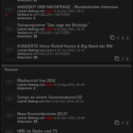
Antworten:
11
ANGEBOT UND NACHFRAGE - Wunderkinder Interview
Letzter Beitrag von
Kalle
«
31 Aug 2025, 19:21
Verfasst in
AKTUELLES + NOTIZEN
Antworten:
1
Soloprogramm "Das sagt der Richtige"
Letzter Beitrag von
Kalle
«
02 Aug 2026, 19:34
Verfasst in
AKTUELLES + NOTIZEN
Antworten:
33
1
2
3
KONZERTE Heinz Rudolf Kunze & Big Band der BW
Letzter Beitrag von
julotto
«
30 Jun 2026, 21:47
Verfasst in
AKTUELLES + NOTIZEN
Antworten:
29
1
2
Themen
Räuberzivil live 2016
Letzter Beitrag von
Kalle
«
24 Aug 2016, 05:49
Antworten:
2
Songs an einem Sommerabend-CD
Letzter Beitrag von
Miro
«
02 Dez 2014, 20:14
Neue Konzerttermine 2013?
Letzter Beitrag von
Kalle
«
02 Dez 2013, 16:46
Antworten:
23
1
2
HRK im Radio und TV