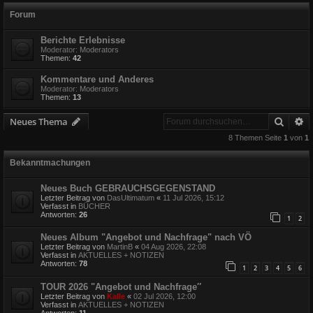
Forum
Berichte Erlebnisse
Moderator:
Moderators
Themen:
42
Kommentare und Anderes
Moderator:
Moderators
Themen:
13
Suche
E
Neues Thema
8 Themen Seite
1
von
1
Bekanntmachungen
Neues Buch GEBRAUCHSGEGENSTAND
Letzter Beitrag von
DasUltimatum
«
11 Jul 2026, 15:12
Verfasst in
BÜCHER
Antworten:
26
1
2
Neues Album "Angebot und Nachfrage" nach VÖ
Letzter Beitrag von
MartinB
«
04 Aug 2026, 22:08
Verfasst in
AKTUELLES + NOTIZEN
Antworten:
78
1
2
3
4
5
6
TOUR 2026 "Angebot und Nachfrage″
Letzter Beitrag von
Kalle
«
02 Jul 2026, 12:00
Verfasst in
AKTUELLES + NOTIZEN