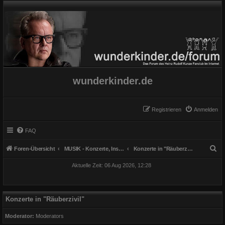
wunderkinder.de
Registrieren
Anmelden
FAQ
S
Foren-Übersicht
MUSIK - Konzerte, Instrumente und Gesang
Konzerte in "Räuberzivil"
u
Aktuelle Zeit: 06 Aug 2026, 12:28
c
h
e
Konzerte in "Räuberzivil"
Moderator:
Moderators