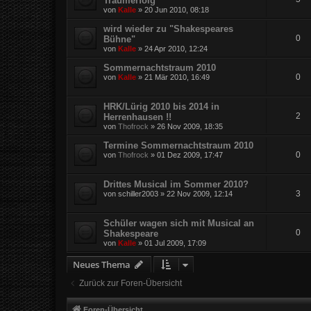
Traumerfolg
von
Kalle
»
20 Jun 2010, 08:18
wird wieder zu "Shakespeares
0
Bühne"
von
Kalle
»
24 Apr 2010, 12:24
Sommernachtstraum 2010
0
von
Kalle
»
21 Mär 2010, 16:49
HRK/Lürig 2010 bis 2014 in
2
Herrenhausen !!
von
Thofrock
»
26 Nov 2009, 18:35
Termine Sommernachtstraum 2010
0
von
Thofrock
»
01 Dez 2009, 17:47
Drittes Musical im Sommer 2010?
3
von
schiller2003
»
22 Nov 2009, 12:14
Schüler wagen sich mit Musical an
0
Shakespeare
von
Kalle
»
01 Jul 2009, 17:09
Neues Thema
Zurück zur Foren-Übersicht
Foren-Übersicht