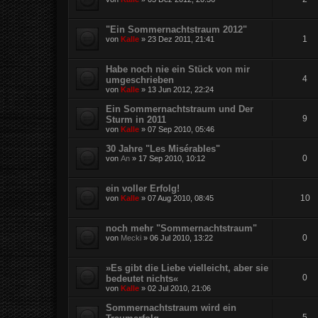
"Ein Sommernachtstraum 2012"
1
von
Kalle
»
23 Dez 2011, 21:41
Habe noch nie ein Stück von mir
4
umgeschrieben
von
Kalle
»
13 Jun 2012, 22:24
Ein Sommernachtstraum und Der
9
Sturm in 2011
von
Kalle
»
07 Sep 2010, 05:46
30 Jahre "Les Misérables"
0
von
An
»
17 Sep 2010, 10:12
ein voller Erfolg!
10
von
Kalle
»
07 Aug 2010, 08:45
noch mehr "Sommernachtstraum"
0
von
Mecki
»
06 Jul 2010, 13:22
»Es gibt die Liebe vielleicht, aber sie
0
bedeutet nichts«
von
Kalle
»
02 Jul 2010, 21:06
Sommernachtstraum wird ein
5