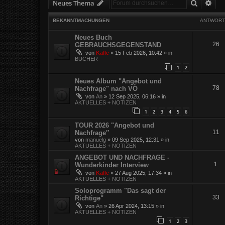
Suche
Erw
Neues Thema
BEKANNTMACHUNGEN
ANTWORT
Neues Buch
26
GEBRAUCHSGEGENSTAND
von
Kalle
»
15 Feb 2026, 10:42
» in
BÜCHER
1
2
Neues Album "Angebot und
78
Nachfrage" nach VÖ
von
An
»
12 Sep 2025, 06:16
» in
AKTUELLES + NOTIZEN
1
2
3
4
5
6
TOUR 2026 "Angebot und
11
Nachfrage″
von
manuelg
»
09 Sep 2025, 12:31
» in
AKTUELLES + NOTIZEN
ANGEBOT UND NACHFRAGE -
1
Wunderkinder Interview
von
Kalle
»
27 Aug 2025, 17:34
» in
AKTUELLES + NOTIZEN
Soloprogramm "Das sagt der
33
Richtige"
von
An
»
26 Apr 2024, 13:15
» in
AKTUELLES + NOTIZEN
1
2
3