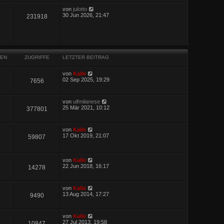
von
julotto
30 Jun 2026, 21:47
231918
EN
ZUGRIFFE
LETZTER BEITRAG
von
Kalle
02 Sep 2025, 19:29
7656
von
ulfmilanese
25 Mär 2021, 10:12
377801
von
Kalle
17 Okt 2019, 21:07
59807
von
Kalle
22 Jun 2018, 16:17
14278
von
Kalle
13 Aug 2014, 17:27
9490
von
Kalle
27 Jul 2013, 19:58
10847