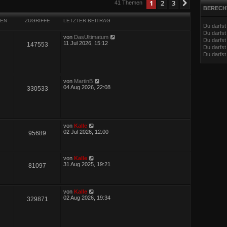
eiterte Suche
1
2
3
Nächste
41 Themen
BERECH
EN
ZUGRIFFE
LETZTER BEITRAG
Du darfs
Du darfs
von
DasUltimatum
Du darfst
11 Jul 2026, 15:12
147553
Du darfst
Du darfs
von
MartinB
04 Aug 2026, 22:08
330533
von
Kalle
02 Jul 2026, 12:00
95689
von
Kalle
31 Aug 2025, 19:21
81097
von
Kalle
02 Aug 2026, 19:34
329871