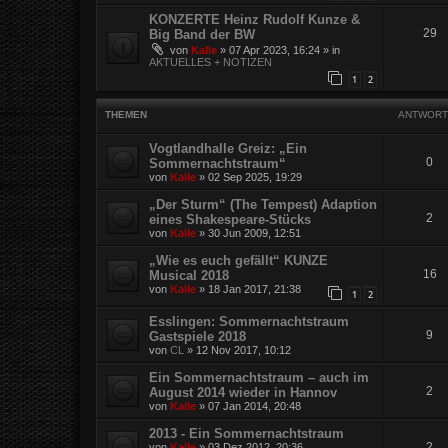
KONZERTE Heinz Rudolf Kunze &
29
Big Band der BW
von
Kalle
»
07 Apr 2023, 16:24
» in
AKTUELLES + NOTIZEN
1
2
THEMEN
ANTWORT
Vogtlandhalle Greiz: „Ein
0
Sommernachtstraum“
von
Kalle
»
02 Sep 2025, 19:29
„Der Sturm“ (The Tempest) Adaption
2
eines Shakespeare-Stücks
von
Kalle
»
30 Jun 2009, 12:51
„Wie es euch gefällt“ KUNZE
16
Musical 2018
von
Kalle
»
18 Jan 2017, 21:38
1
2
Esslingen: Sommernachtstraum
9
Gastspiele 2018
von
CL
»
12 Nov 2017, 10:12
Ein Sommernachtstraum – auch im
2
August 2014 wieder in Hannov
von
Kalle
»
07 Jan 2014, 20:48
2013 - Ein Sommernachtstraum
2
von
Kalle
»
03 Dez 2012, 20:36