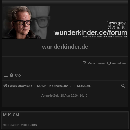
wunderkinder.de
Registrieren
Anmelden
FAQ
S
Foren-Übersicht
MUSIK - Konzerte, Instrumente und Gesang
MUSICAL
u
Aktuelle Zeit: 10 Aug 2026, 10:45
c
h
e
MUSICAL
Moderator:
Moderators