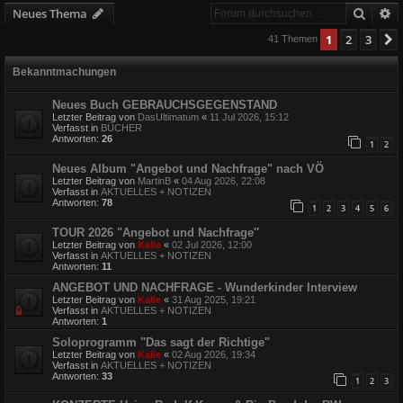
Suche
E
Neues Thema
1
2
3
41 Themen
Bekanntmachungen
Neues Buch GEBRAUCHSGEGENSTAND
Letzter Beitrag von
DasUltimatum
«
11 Jul 2026, 15:12
Verfasst in
BÜCHER
Antworten:
26
1
2
Neues Album "Angebot und Nachfrage" nach VÖ
Letzter Beitrag von
MartinB
«
04 Aug 2026, 22:08
Verfasst in
AKTUELLES + NOTIZEN
Antworten:
78
1
2
3
4
5
6
TOUR 2026 "Angebot und Nachfrage″
Letzter Beitrag von
Kalle
«
02 Jul 2026, 12:00
Verfasst in
AKTUELLES + NOTIZEN
Antworten:
11
ANGEBOT UND NACHFRAGE - Wunderkinder Interview
Letzter Beitrag von
Kalle
«
31 Aug 2025, 19:21
Verfasst in
AKTUELLES + NOTIZEN
Antworten:
1
Soloprogramm "Das sagt der Richtige"
Letzter Beitrag von
Kalle
«
02 Aug 2026, 19:34
Verfasst in
AKTUELLES + NOTIZEN
Antworten:
33
1
2
3