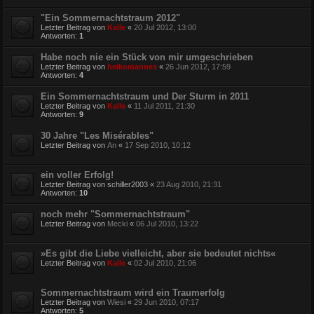
"Ein Sommernachtstraum 2012"
Letzter Beitrag von
Kalle
«
20 Jul 2012, 13:00
Antworten:
1
Habe noch nie ein Stück von mir umgeschrieben
Letzter Beitrag von
heikomannes
«
26 Jun 2012, 17:59
Antworten:
4
Ein Sommernachtstraum und Der Sturm in 2011
Letzter Beitrag von
Kalle
«
11 Jul 2011, 21:30
Antworten:
9
30 Jahre "Les Misérables"
Letzter Beitrag von
An
«
17 Sep 2010, 10:12
ein voller Erfolg!
Letzter Beitrag von
schiller2003
«
23 Aug 2010, 21:31
Antworten:
10
noch mehr "Sommernachtstraum"
Letzter Beitrag von
Mecki
«
06 Jul 2010, 13:22
»Es gibt die Liebe vielleicht, aber sie bedeutet nichts«
Letzter Beitrag von
Kalle
«
02 Jul 2010, 21:06
Sommernachtstraum wird ein Traumerfolg
Letzter Beitrag von
Wiesi
«
29 Jun 2010, 07:17
Antworten:
5