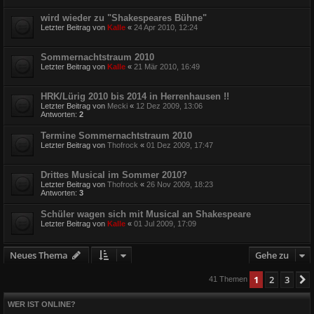
wird wieder zu "Shakespeares Bühne"
Letzter Beitrag von
Kalle
«
24 Apr 2010, 12:24
Sommernachtstraum 2010
Letzter Beitrag von
Kalle
«
21 Mär 2010, 16:49
HRK/Lürig 2010 bis 2014 in Herrenhausen !!
Letzter Beitrag von
Mecki
«
12 Dez 2009, 13:06
Antworten:
2
Termine Sommernachtstraum 2010
Letzter Beitrag von
Thofrock
«
01 Dez 2009, 17:47
Drittes Musical im Sommer 2010?
Letzter Beitrag von
Thofrock
«
26 Nov 2009, 18:23
Antworten:
3
Schüler wagen sich mit Musical an Shakespeare
Letzter Beitrag von
Kalle
«
01 Jul 2009, 17:09
Neues Thema
Gehe zu
1
2
3
41 Themen
WER IST ONLINE?