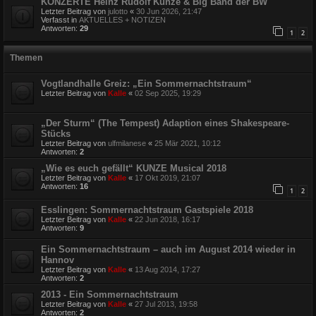
KONZERTE Heinz Rudolf Kunze & Big Band der BW
Letzter Beitrag von
julotto
«
30 Jun 2026, 21:47
Verfasst in
AKTUELLES + NOTIZEN
Antworten:
29
1
2
Themen
Vogtlandhalle Greiz: „Ein Sommernachtstraum“
Letzter Beitrag von
Kalle
«
02 Sep 2025, 19:29
„Der Sturm“ (The Tempest) Adaption eines Shakespeare-
Stücks
Letzter Beitrag von
ulfmilanese
«
25 Mär 2021, 10:12
Antworten:
2
„Wie es euch gefällt“ KUNZE Musical 2018
Letzter Beitrag von
Kalle
«
17 Okt 2019, 21:07
Antworten:
16
1
2
Esslingen: Sommernachtstraum Gastspiele 2018
Letzter Beitrag von
Kalle
«
22 Jun 2018, 16:17
Antworten:
9
Ein Sommernachtstraum – auch im August 2014 wieder in
Hannov
Letzter Beitrag von
Kalle
«
13 Aug 2014, 17:27
Antworten:
2
2013 - Ein Sommernachtstraum
Letzter Beitrag von
Kalle
«
27 Jul 2013, 19:58
Antworten:
2