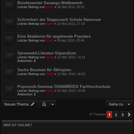
Bundesweiter Gesangs-Wettbewerb
Letzter Beitrag von
Kalle
«
28 Mai 2010, 05:52
Schirmherr der Stagecoach Schule Hannover
Letzter Beitrag von
Kalle
«
20 Mai 2010, 17:19
Eine Akademie für angehende Popstars
Letzter Beitrag von
Kalle
«
09 Apr 2010, 05:46
Spreewald-Literatur-Stipendium
Letzter Beitrag von
Kalle
«
12 Mär 2010, 14:13
Antworten:
2
Sechs Brunnen für Äthiopien
Letzter Beitrag von
Kalle
«
12 Mär 2010, 06:53
Popmusik-Seminar OSNABRÜCK Fachhochschule
Letzter Beitrag von
Kalle
«
02 Mär 2010, 19:39
Antworten:
1
Neues Thema
Gehe zu
1
2
3
47 Themen
WER IST ONLINE?