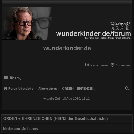
wunderkinder.de
Registrieren
Anmelden
FAQ
S
Foren-Übersicht
Allgemeines
ORDEN + EHRENZEICHEN (HEINZ der Gesellschaftliche)
u
Aktuelle Zeit: 10 Aug 2026, 11:12
c
h
e
ORDEN + EHRENZEICHEN (HEINZ der Gesellschaftliche)
Moderator:
Moderators