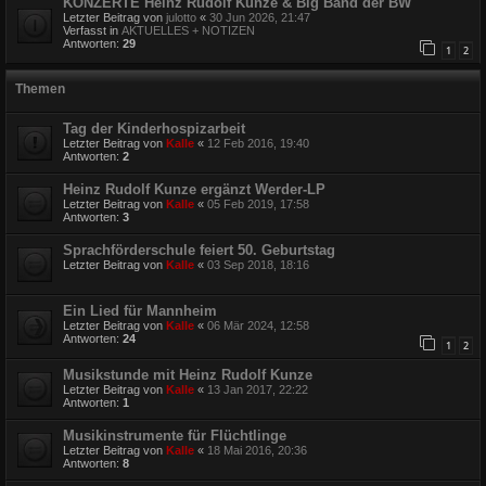
KONZERTE Heinz Rudolf Kunze & Big Band der BW
Letzter Beitrag von
julotto
«
30 Jun 2026, 21:47
Verfasst in
AKTUELLES + NOTIZEN
Antworten:
29
1
2
Themen
Tag der Kinderhospizarbeit
Letzter Beitrag von
Kalle
«
12 Feb 2016, 19:40
Antworten:
2
Heinz Rudolf Kunze ergänzt Werder-LP
Letzter Beitrag von
Kalle
«
05 Feb 2019, 17:58
Antworten:
3
Sprachförderschule feiert 50. Geburtstag
Letzter Beitrag von
Kalle
«
03 Sep 2018, 18:16
Ein Lied für Mannheim
Letzter Beitrag von
Kalle
«
06 Mär 2024, 12:58
Antworten:
24
1
2
Musikstunde mit Heinz Rudolf Kunze
Letzter Beitrag von
Kalle
«
13 Jan 2017, 22:22
Antworten:
1
Musikinstrumente für Flüchtlinge
Letzter Beitrag von
Kalle
«
18 Mai 2016, 20:36
Antworten:
8