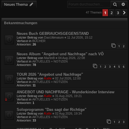
Suche
E
Neues Thema
1
2
3
47 Themen
Bekanntmachungen
Neues Buch GEBRAUCHSGEGENSTAND
Letzter Beitrag von
DasUltimatum
«
11 Jul 2026, 15:12
Verfasst in
BÜCHER
Antworten:
26
1
2
Neues Album "Angebot und Nachfrage" nach VÖ
Letzter Beitrag von
MartinB
«
04 Aug 2026, 22:08
Verfasst in
AKTUELLES + NOTIZEN
Antworten:
78
1
2
3
4
5
6
TOUR 2026 "Angebot und Nachfrage″
Letzter Beitrag von
Kalle
«
02 Jul 2026, 12:00
Verfasst in
AKTUELLES + NOTIZEN
Antworten:
11
ANGEBOT UND NACHFRAGE - Wunderkinder Interview
Letzter Beitrag von
Kalle
«
31 Aug 2025, 19:21
Verfasst in
AKTUELLES + NOTIZEN
Antworten:
1
Soloprogramm "Das sagt der Richtige"
Letzter Beitrag von
Kalle
«
02 Aug 2026, 19:34
Verfasst in
AKTUELLES + NOTIZEN
Antworten:
33
1
2
3