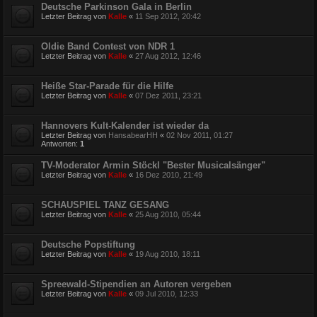
Deutsche Parkinson Gala in Berlin
Letzter Beitrag von
Kalle
«
11 Sep 2012, 20:42
Oldie Band Contest von NDR 1
Letzter Beitrag von
Kalle
«
27 Aug 2012, 12:46
Heiße Star-Parade für die Hilfe
Letzter Beitrag von
Kalle
«
07 Dez 2011, 23:21
Hannovers Kult-Kalender ist wieder da
Letzter Beitrag von
HansabearHH
«
02 Nov 2011, 01:27
Antworten:
1
TV-Moderator Armin Stöckl "Bester Musicalsänger"
Letzter Beitrag von
Kalle
«
16 Dez 2010, 21:49
SCHAUSPIEL TANZ GESANG
Letzter Beitrag von
Kalle
«
25 Aug 2010, 05:44
Deutsche Popstiftung
Letzter Beitrag von
Kalle
«
19 Aug 2010, 18:11
Spreewald-Stipendien an Autoren vergeben
Letzter Beitrag von
Kalle
«
09 Jul 2010, 12:33