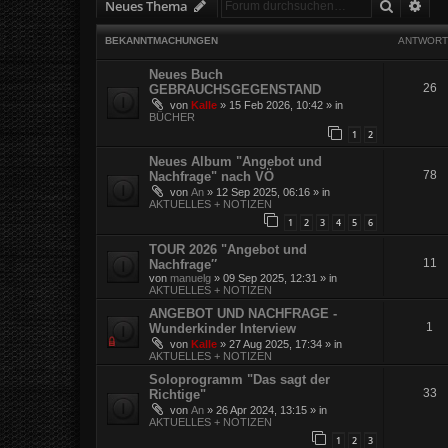
Suche
Erw
Neues Thema
BEKANNTMACHUNGEN
ANTWORT
Neues Buch
26
GEBRAUCHSGEGENSTAND
von
Kalle
»
15 Feb 2026, 10:42
» in
BÜCHER
1
2
Neues Album "Angebot und
78
Nachfrage" nach VÖ
von
An
»
12 Sep 2025, 06:16
» in
AKTUELLES + NOTIZEN
1
2
3
4
5
6
TOUR 2026 "Angebot und
11
Nachfrage″
von
manuelg
»
09 Sep 2025, 12:31
» in
AKTUELLES + NOTIZEN
ANGEBOT UND NACHFRAGE -
1
Wunderkinder Interview
von
Kalle
»
27 Aug 2025, 17:34
» in
AKTUELLES + NOTIZEN
Soloprogramm "Das sagt der
33
Richtige"
von
An
»
26 Apr 2024, 13:15
» in
AKTUELLES + NOTIZEN
1
2
3