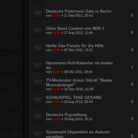
Deutsche Parkinson Gala in Berlin
0
von
Kalle
»
11 Sep 2012, 20:42
Oldie Band Contest von NDR 1
0
von
Kalle
»
27 Aug 2012, 12:46
Heiße Star-Parade für die Hilfe
0
von
Kalle
»
07 Dez 2011, 23:21
Hannovers Kult-Kalender ist wieder
1
da
von
Kalle
»
30 Okt 2011, 19:54
TV-Moderator Armin Stöckl "Bester
0
Musicalsänger"
von
Kalle
»
16 Dez 2010, 21:49
SCHAUSPIEL TANZ GESANG
0
von
Kalle
»
25 Aug 2010, 05:44
Deutsche Popstiftung
0
von
Kalle
»
19 Aug 2010, 18:11
Spreewald-Stipendien an Autoren
0
vergeben