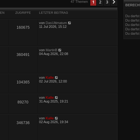
eiterte Suche
1
2
3
Nächste
47 Themen
BERECH
EN
ZUGRIFFE
LETZTER BEITRAG
Du darfs
Du darfs
von
DasUltimatum
Du darfst
11 Jul 2026, 15:12
160675
Du darfst
Du darfs
von
MartinB
04 Aug 2026, 22:08
360491
von
Kalle
02 Jul 2026, 12:00
104365
von
Kalle
31 Aug 2025, 19:21
89270
von
Kalle
02 Aug 2026, 19:34
346736