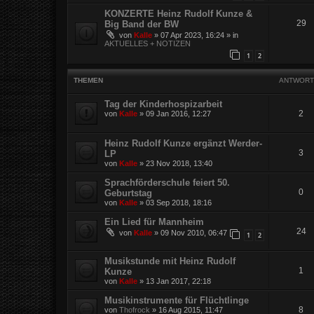
KONZERTE Heinz Rudolf Kunze &
29
Big Band der BW
von
Kalle
»
07 Apr 2023, 16:24
» in
AKTUELLES + NOTIZEN
1
2
THEMEN
ANTWORT
Tag der Kinderhospizarbeit
2
von
Kalle
»
09 Jan 2016, 12:27
Heinz Rudolf Kunze ergänzt Werder-
3
LP
von
Kalle
»
23 Nov 2018, 13:40
Sprachförderschule feiert 50.
0
Geburtstag
von
Kalle
»
03 Sep 2018, 18:16
Ein Lied für Mannheim
24
von
Kalle
»
09 Nov 2010, 06:47
1
2
Musikstunde mit Heinz Rudolf
1
Kunze
von
Kalle
»
13 Jan 2017, 22:18
Musikinstrumente für Flüchtlinge
8
von
Thofrock
»
16 Aug 2015, 11:47