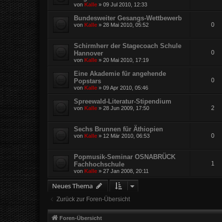
von
Kalle
»
09 Jul 2010, 12:33
Bundesweiter Gesangs-Wettbewerb
0
von
Kalle
»
28 Mai 2010, 05:52
Schirmherr der Stagecoach Schule
0
Hannover
von
Kalle
»
20 Mai 2010, 17:19
Eine Akademie für angehende
0
Popstars
von
Kalle
»
09 Apr 2010, 05:46
Spreewald-Literatur-Stipendium
2
von
Kalle
»
28 Jun 2009, 17:50
Sechs Brunnen für Äthiopien
0
von
Kalle
»
12 Mär 2010, 06:53
Popmusik-Seminar OSNABRÜCK
1
Fachhochschule
von
Kalle
»
27 Jan 2008, 20:11
Neues Thema
Zurück zur Foren-Übersicht
Foren-Übersicht