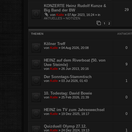
KONZERTE Heinz Rudolf Kunze &
29
Big Band der BW
von
Kalle
»
07 Apr 2023, 16:24
» in
AKTUELLES + NOTIZEN
1
2
THEMEN
ANTWORT
Kölner Treff
0
von
Kalle
»
04 Aug 2026, 20:08
HEINZ auf dem Riverboat (50. von
9
Uwe Steimle)
von
Kalle
»
26 Jun 2013, 20:16
Der Sonntags-Stammtisch
1
von
Kalle
»
03 Jul 2026, 01:43
10. Todestag: David Bowie
0
von
Kalle
»
25 Feb 2026, 21:39
HEINZ im TV zum Jahreswechsel
0
von
Kalle
»
19 Dez 2025, 18:17
Quizduell Olymp 27.12.
1
von
Kalle
»
24 Dez 2024, 19:13