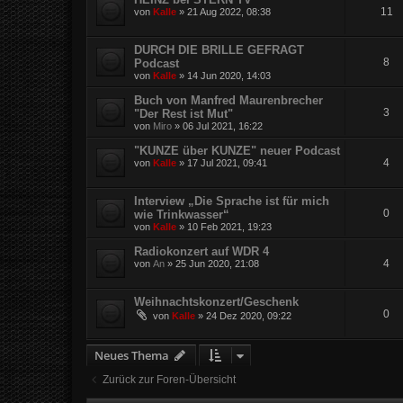
11
von
Kalle
»
21 Aug 2022, 08:38
DURCH DIE BRILLE GEFRAGT
8
Podcast
von
Kalle
»
14 Jun 2020, 14:03
Buch von Manfred Maurenbrecher
3
"Der Rest ist Mut"
von
Miro
»
06 Jul 2021, 16:22
"KUNZE über KUNZE" neuer Podcast
4
von
Kalle
»
17 Jul 2021, 09:41
Interview „Die Sprache ist für mich
0
wie Trinkwasser“
von
Kalle
»
10 Feb 2021, 19:23
Radiokonzert auf WDR 4
4
von
An
»
25 Jun 2020, 21:08
Weihnachtskonzert/Geschenk
0
von
Kalle
»
24 Dez 2020, 09:22
Neues Thema
Zurück zur Foren-Übersicht