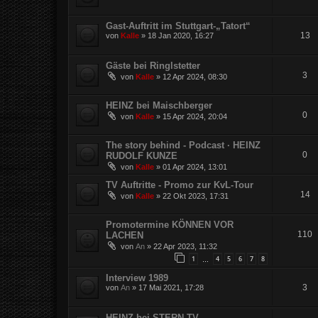
Gast-Auftritt im Stuttgart-„Tatort“
13
von
Kalle
»
18 Jan 2020, 16:27
Gäste bei Ringlstetter
3
von
Kalle
»
12 Apr 2024, 08:30
HEINZ bei Maischberger
0
von
Kalle
»
15 Apr 2024, 20:04
The story behind - Podcast · HEINZ
0
RUDOLF KUNZE
von
Kalle
»
01 Apr 2024, 13:01
TV Auftritte - Promo zur KvL-Tour
14
von
Kalle
»
22 Okt 2023, 17:31
Promotermine KÖNNEN VOR
110
LACHEN
von
An
»
22 Apr 2023, 11:32
1
4
5
6
7
8
…
Interview 1989
3
von
An
»
17 Mai 2021, 17:28
HEINZ bei STERN TV