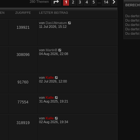
eiterte Suche
Seite
1
von
14
1
2
3
4
5
14
Nächste
280 Themen
…
BERECH
EN
ZUGRIFFE
LETZTER BEITRAG
Du darfs
Du darfs
von
DasUltimatum
Du darfst
11 Jul 2026, 15:12
139921
Du darfst
Du darfs
von
MartinB
04 Aug 2026, 22:08
308096
von
Kalle
02 Jul 2026, 12:00
91760
von
Kalle
31 Aug 2025, 19:21
77554
von
Kalle
02 Aug 2026, 19:34
318919