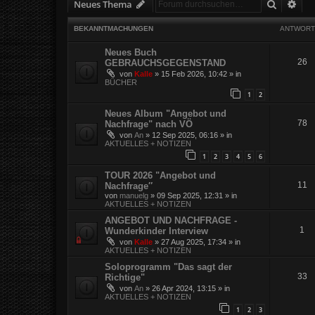
Suche
Erw
Neues Thema
BEKANNTMACHUNGEN
ANTWORT
Neues Buch
26
GEBRAUCHSGEGENSTAND
von
Kalle
»
15 Feb 2026, 10:42
» in
BÜCHER
1
2
Neues Album "Angebot und
78
Nachfrage" nach VÖ
von
An
»
12 Sep 2025, 06:16
» in
AKTUELLES + NOTIZEN
1
2
3
4
5
6
TOUR 2026 "Angebot und
11
Nachfrage″
von
manuelg
»
09 Sep 2025, 12:31
» in
AKTUELLES + NOTIZEN
ANGEBOT UND NACHFRAGE -
1
Wunderkinder Interview
von
Kalle
»
27 Aug 2025, 17:34
» in
AKTUELLES + NOTIZEN
Soloprogramm "Das sagt der
33
Richtige"
von
An
»
26 Apr 2024, 13:15
» in
AKTUELLES + NOTIZEN
1
2
3