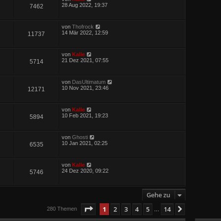
28 Aug 2022, 19:37
7462
von
Thofrock
14 Mär 2022, 12:59
11737
von
Kalle
21 Dez 2021, 07:55
5714
von
DasUltimatum
10 Nov 2021, 23:46
12171
von
Kalle
10 Feb 2021, 19:23
5894
von
Ghosti
10 Jan 2021, 02:25
6535
von
Kalle
24 Dez 2020, 09:22
5746
Gehe zu
Seite
1
von
14
1
2
3
4
5
14
Nächste
280 Themen
…