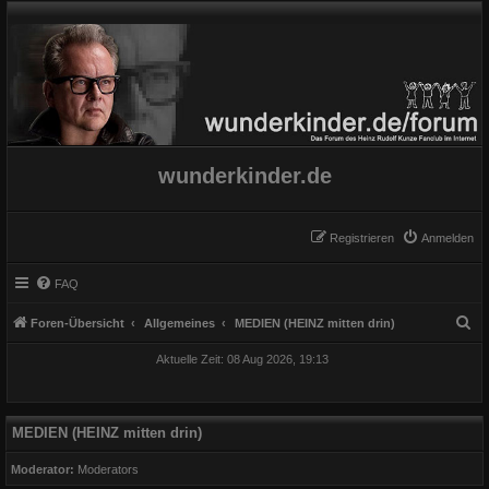
wunderkinder.de
Registrieren
Anmelden
FAQ
S
Foren-Übersicht
Allgemeines
MEDIEN (HEINZ mitten drin)
u
Aktuelle Zeit: 08 Aug 2026, 19:13
c
h
e
MEDIEN (HEINZ mitten drin)
Moderator:
Moderators