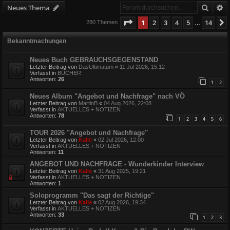
Suche
E
Neues Thema
Seite
1
von
14
1
2
3
4
5
14
280 Themen
…
Bekanntmachungen
Neues Buch GEBRAUCHSGEGENSTAND
Letzter Beitrag von
DasUltimatum
«
11 Jul 2026, 15:12
Verfasst in
BÜCHER
Antworten:
26
1
2
Neues Album "Angebot und Nachfrage" nach VÖ
Letzter Beitrag von
MartinB
«
04 Aug 2026, 22:08
Verfasst in
AKTUELLES + NOTIZEN
Antworten:
78
1
2
3
4
5
6
TOUR 2026 "Angebot und Nachfrage″
Letzter Beitrag von
Kalle
«
02 Jul 2026, 12:00
Verfasst in
AKTUELLES + NOTIZEN
Antworten:
11
ANGEBOT UND NACHFRAGE - Wunderkinder Interview
Letzter Beitrag von
Kalle
«
31 Aug 2025, 19:21
Verfasst in
AKTUELLES + NOTIZEN
Antworten:
1
Soloprogramm "Das sagt der Richtige"
Letzter Beitrag von
Kalle
«
02 Aug 2026, 19:34
Verfasst in
AKTUELLES + NOTIZEN
Antworten:
33
1
2
3