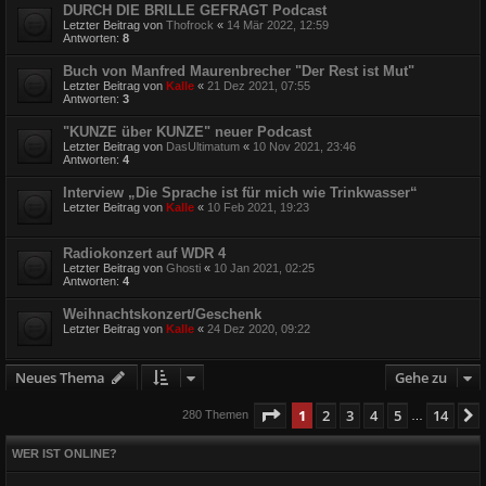
DURCH DIE BRILLE GEFRAGT Podcast
Letzter Beitrag von
Thofrock
«
14 Mär 2022, 12:59
Antworten:
8
Buch von Manfred Maurenbrecher "Der Rest ist Mut"
Letzter Beitrag von
Kalle
«
21 Dez 2021, 07:55
Antworten:
3
"KUNZE über KUNZE" neuer Podcast
Letzter Beitrag von
DasUltimatum
«
10 Nov 2021, 23:46
Antworten:
4
Interview „Die Sprache ist für mich wie Trinkwasser“
Letzter Beitrag von
Kalle
«
10 Feb 2021, 19:23
Radiokonzert auf WDR 4
Letzter Beitrag von
Ghosti
«
10 Jan 2021, 02:25
Antworten:
4
Weihnachtskonzert/Geschenk
Letzter Beitrag von
Kalle
«
24 Dez 2020, 09:22
Neues Thema
Gehe zu
Seite
1
von
14
1
2
3
4
5
14
280 Themen
…
WER IST ONLINE?