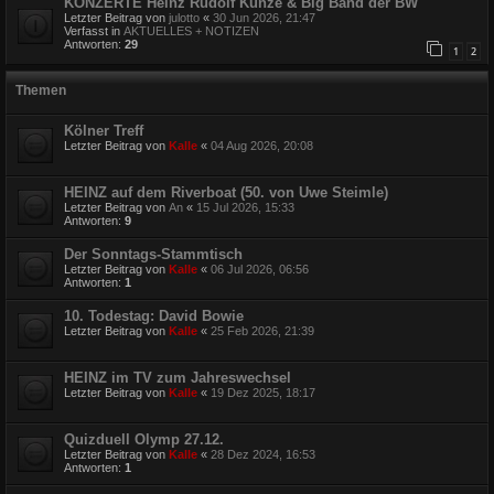
KONZERTE Heinz Rudolf Kunze & Big Band der BW
Letzter Beitrag von
julotto
«
30 Jun 2026, 21:47
Verfasst in
AKTUELLES + NOTIZEN
Antworten:
29
1
2
Themen
Kölner Treff
Letzter Beitrag von
Kalle
«
04 Aug 2026, 20:08
HEINZ auf dem Riverboat (50. von Uwe Steimle)
Letzter Beitrag von
An
«
15 Jul 2026, 15:33
Antworten:
9
Der Sonntags-Stammtisch
Letzter Beitrag von
Kalle
«
06 Jul 2026, 06:56
Antworten:
1
10. Todestag: David Bowie
Letzter Beitrag von
Kalle
«
25 Feb 2026, 21:39
HEINZ im TV zum Jahreswechsel
Letzter Beitrag von
Kalle
«
19 Dez 2025, 18:17
Quizduell Olymp 27.12.
Letzter Beitrag von
Kalle
«
28 Dez 2024, 16:53
Antworten:
1