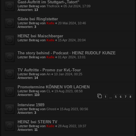
Gast-Auftritt im Stuttgart-„Tatort“
Letzter Beitrag von
Thofrock
«
05 Jul 2024, 17:09
Antworten:
13
Gäste bei Ringlstetter
Letzter Beitrag von
Kalle
«
20 Mai 2024, 10:46
Antworten:
3
HEINZ bei Maischberger
Letzter Beitrag von
Kalle
«
15 Apr 2024, 20:04
The story behind - Podcast · HEINZ RUDOLF KUNZE
Letzter Beitrag von
Kalle
«
01 Apr 2024, 13:01
TV Auftritte - Promo zur KvL-Tour
Letzter Beitrag von
An
«
10 Jan 2024, 00:25
Antworten:
14
Promotermine KÖNNEN VOR LACHEN
Letzter Beitrag von
CL
«
19 Aug 2023, 08:58
Antworten:
110
1
5
6
7
8
…
Interview 1989
Letzter Beitrag von
Ghosti
«
15 Aug 2023, 00:56
Antworten:
3
HEINZ bei STERN TV
Letzter Beitrag von
Kalle
«
28 Aug 2022, 19:37
Antworten:
11