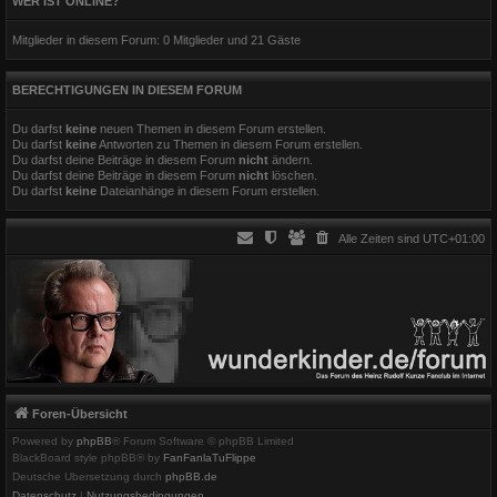
WER IST ONLINE?
Mitglieder in diesem Forum: 0 Mitglieder und 21 Gäste
BERECHTIGUNGEN IN DIESEM FORUM
Du darfst
keine
neuen Themen in diesem Forum erstellen.
Du darfst
keine
Antworten zu Themen in diesem Forum erstellen.
Du darfst deine Beiträge in diesem Forum
nicht
ändern.
Du darfst deine Beiträge in diesem Forum
nicht
löschen.
Du darfst
keine
Dateianhänge in diesem Forum erstellen.
Alle Zeiten sind
UTC+01:00
Foren-Übersicht
Powered by
phpBB
® Forum Software © phpBB Limited
BlackBoard style phpBB® by
FanFanlaTuFlippe
Deutsche Übersetzung durch
phpBB.de
Datenschutz
|
Nutzungsbedingungen