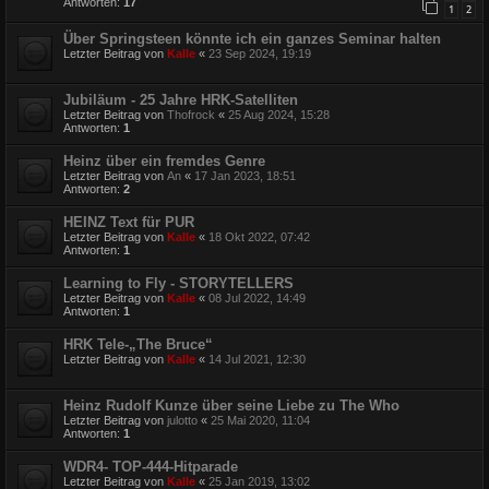
Antworten:
17
1
2
Über Springsteen könnte ich ein ganzes Seminar halten
Letzter Beitrag von
Kalle
«
23 Sep 2024, 19:19
Jubiläum - 25 Jahre HRK-Satelliten
Letzter Beitrag von
Thofrock
«
25 Aug 2024, 15:28
Antworten:
1
Heinz über ein fremdes Genre
Letzter Beitrag von
An
«
17 Jan 2023, 18:51
Antworten:
2
HEINZ Text für PUR
Letzter Beitrag von
Kalle
«
18 Okt 2022, 07:42
Antworten:
1
Learning to Fly - STORYTELLERS
Letzter Beitrag von
Kalle
«
08 Jul 2022, 14:49
Antworten:
1
HRK Tele-„The Bruce“
Letzter Beitrag von
Kalle
«
14 Jul 2021, 12:30
Heinz Rudolf Kunze über seine Liebe zu The Who
Letzter Beitrag von
julotto
«
25 Mai 2020, 11:04
Antworten:
1
WDR4- TOP-444-Hitparade
Letzter Beitrag von
Kalle
«
25 Jan 2019, 13:02