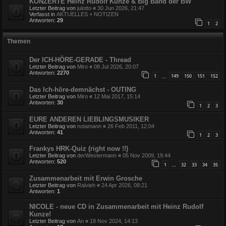
KONZERTE Heinz Rudolf Kunze & Big Band der BW
Letzter Beitrag von
julotto
«
30 Jun 2026, 21:47
Verfasst in
AKTUELLES + NOTIZEN
Antworten:
29
1
2
Themen
Der ICH-HÖRE-GERADE - Thread
Letzter Beitrag von
Miro
«
08 Jul 2026, 20:07
Antworten:
2270
1
149
150
151
152
…
Das Ich-höre-demnächst - OUTING
Letzter Beitrag von
Miro
«
12 Mai 2017, 15:14
Antworten:
30
1
2
3
EURE ANDEREN LIEBLINGSMUSIKER
Letzter Beitrag von
notamann
«
26 Feb 2011, 12:04
Antworten:
41
1
2
3
Frankys HRK-Quiz (right now !!)
Letzter Beitrag von
derWestermann
«
05 Nov 2009, 19:44
Antworten:
520
1
32
33
34
35
…
Zusammenarbeit mit Erwin Grosche
Letzter Beitrag von
Ralvieh
«
24 Apr 2026, 08:21
Antworten:
1
NICOLE - neue CD in Zusammenarbeit mit Heinz Rudolf
Kunze!
Letzter Beitrag von
An
«
18 Nov 2024, 14:13