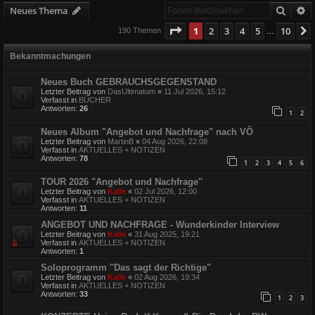
Suche
E
Neues Thema
Seite
1
von
10
1
2
3
4
5
10
190 Themen
…
Bekanntmachungen
Neues Buch GEBRAUCHSGEGENSTAND
Letzter Beitrag von
DasUltimatum
«
11 Jul 2026, 15:12
Verfasst in
BÜCHER
Antworten:
26
1
2
Neues Album "Angebot und Nachfrage" nach VÖ
Letzter Beitrag von
MartinB
«
04 Aug 2026, 22:08
Verfasst in
AKTUELLES + NOTIZEN
Antworten:
78
1
2
3
4
5
6
TOUR 2026 "Angebot und Nachfrage″
Letzter Beitrag von
Kalle
«
02 Jul 2026, 12:00
Verfasst in
AKTUELLES + NOTIZEN
Antworten:
11
ANGEBOT UND NACHFRAGE - Wunderkinder Interview
Letzter Beitrag von
Kalle
«
31 Aug 2025, 19:21
Verfasst in
AKTUELLES + NOTIZEN
Antworten:
1
Soloprogramm "Das sagt der Richtige"
Letzter Beitrag von
Kalle
«
02 Aug 2026, 19:34
Verfasst in
AKTUELLES + NOTIZEN
Antworten:
33
1
2
3