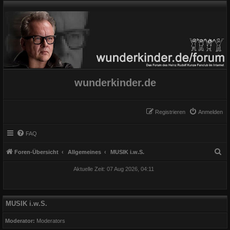
wunderkinder.de
Registrieren
Anmelden
FAQ
S
Foren-Übersicht
Allgemeines
MUSIK i.w.S.
u
Aktuelle Zeit: 07 Aug 2026, 04:11
c
h
e
MUSIK i.w.S.
Moderator:
Moderators