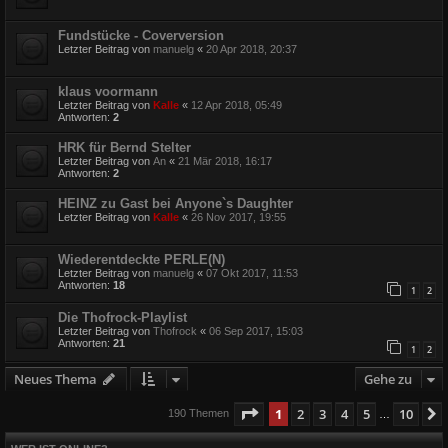
Fundstücke - Coverversion
Letzter Beitrag von
manuelg
«
20 Apr 2018, 20:37
klaus voormann
Letzter Beitrag von
Kalle
«
12 Apr 2018, 05:49
Antworten:
2
HRK für Bernd Stelter
Letzter Beitrag von
An
«
21 Mär 2018, 16:17
Antworten:
2
HEINZ zu Gast bei Anyone`s Daughter
Letzter Beitrag von
Kalle
«
26 Nov 2017, 19:55
Wiederentdeckte PERLE(N)
Letzter Beitrag von
manuelg
«
07 Okt 2017, 11:53
Antworten:
18
1
2
Die Thofrock-Playlist
Letzter Beitrag von
Thofrock
«
06 Sep 2017, 15:03
Antworten:
21
1
2
Neues Thema
Gehe zu
Seite
1
von
10
1
2
3
4
5
10
190 Themen
…