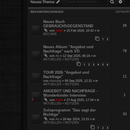
Suche
Erw
Neues Thema
BEKANNTMACHUNGEN
ANTWORT
Neues Buch
26
GEBRAUCHSGEGENSTAND
von
Kalle
»
15 Feb 2026, 10:42
» in
BÜCHER
1
2
Neues Album "Angebot und
78
Nachfrage" nach VÖ
von
An
»
12 Sep 2025, 06:16
» in
AKTUELLES + NOTIZEN
1
2
3
4
5
6
TOUR 2026 "Angebot und
11
Nachfrage″
von
manuelg
»
09 Sep 2025, 12:31
» in
AKTUELLES + NOTIZEN
ANGEBOT UND NACHFRAGE -
1
Wunderkinder Interview
von
Kalle
»
27 Aug 2025, 17:34
» in
AKTUELLES + NOTIZEN
Soloprogramm "Das sagt der
33
Richtige"
von
An
»
26 Apr 2024, 13:15
» in
AKTUELLES + NOTIZEN
1
2
3