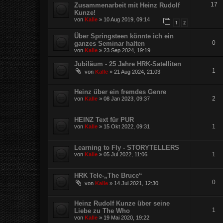
17
Zusammenarbeit mit Heinz Rudolf
Kunze!
von
Kalle
»
10 Aug 2019, 09:14
1
2
Über Springsteen könnte ich ein
0
ganzes Seminar halten
von
Kalle
»
23 Sep 2024, 19:19
Jubiläum - 25 Jahre HRK-Satelliten
1
von
Kalle
»
21 Aug 2024, 21:03
Heinz über ein fremdes Genre
2
von
Kalle
»
08 Jan 2023, 09:37
HEINZ Text für PUR
1
von
Kalle
»
15 Okt 2022, 09:31
Learning to Fly - STORYTELLERS
1
von
Kalle
»
05 Jul 2022, 11:06
HRK Tele-„The Bruce“
0
von
Kalle
»
14 Jul 2021, 12:30
Heinz Rudolf Kunze über seine
1
Liebe zu The Who
von
Kalle
»
19 Mai 2020, 19:22