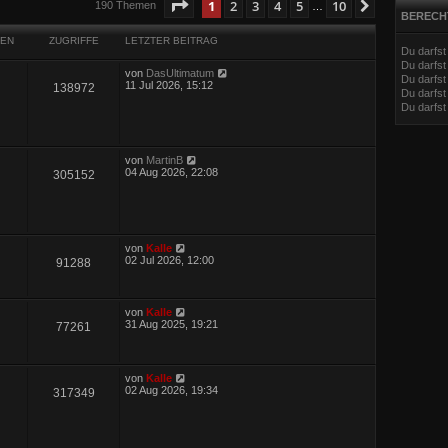
eiterte Suche
Seite
1
von
10
1
2
3
4
5
10
Nächste
190 Themen
…
BERECH
EN
ZUGRIFFE
LETZTER BEITRAG
Du darfs
Du darfs
von
DasUltimatum
Du darfst
11 Jul 2026, 15:12
138972
Du darfst
Du darfs
von
MartinB
04 Aug 2026, 22:08
305152
von
Kalle
02 Jul 2026, 12:00
91288
von
Kalle
31 Aug 2025, 19:21
77261
von
Kalle
02 Aug 2026, 19:34
317349