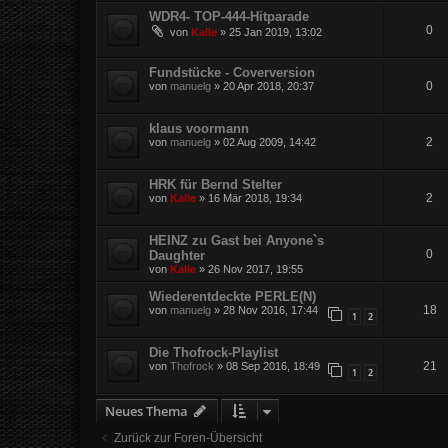
WDR4- TOP-444-Hitparade
0
von
Kalle
»
25 Jan 2019, 13:02
Fundstücke - Coverversion
0
von
manuelg
»
20 Apr 2018, 20:37
klaus voormann
2
von
manuelg
»
02 Aug 2009, 14:42
HRK für Bernd Stelter
2
von
Kalle
»
16 Mär 2018, 19:34
HEINZ zu Gast bei Anyone`s
0
Daughter
von
Kalle
»
26 Nov 2017, 19:55
Wiederentdeckte PERLE(N)
18
von
manuelg
»
28 Nov 2016, 17:44
1
2
Die Thofrock-Playlist
21
von
Thofrock
»
08 Sep 2016, 18:49
1
2
Neues Thema
Zurück zur Foren-Übersicht