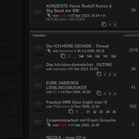
KONZERTE Heinz Rudolf Kunze &
29
Big Band der BW
von
Kalle
»
07 Apr 2023, 16:24
» in
AKTUELLES + NOTIZEN
1
2
THEMEN
ANTWORT
Der ICH-HÖRE-GERADE - Thread
2270
von
thommes
»
30 Jul 2005, 09:31
1
148
149
150
151
152
…
Das Ich-höre-demnächst - OUTING
30
von
manuelg
»
07 Jan 2013, 23:53
1
2
3
EURE ANDEREN
41
LIEBLINGSMUSIKER
von
CL
»
14 Dez 2006, 18:28
1
2
3
Frankys HRK-Quiz (right now !!)
520
von
Thofrock
»
12 Nov 2006, 21:54
1
31
32
33
34
35
…
Zusammenarbeit mit Erwin Grosche
1
von
Kalle
»
17 Apr 2026, 16:45
NICOLE - neue CD in