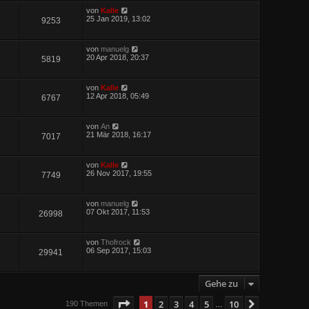
von
Kalle
25 Jan 2019, 13:02
9253
von
manuelg
20 Apr 2018, 20:37
5819
von
Kalle
12 Apr 2018, 05:49
6767
von
An
21 Mär 2018, 16:17
7017
von
Kalle
26 Nov 2017, 19:55
7749
von
manuelg
07 Okt 2017, 11:53
26998
von
Thofrock
06 Sep 2017, 15:03
29941
Gehe zu
Seite
1
von
10
1
2
3
4
5
10
Nächste
190 Themen
…