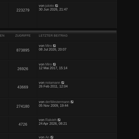
von
julotto
30 Jun 2026, 21:47
223279
EN
ZUGRIFFE
LETZTER BEITRAG
von
Miro
08 Jul 2026, 20:07
873895
von
Miro
12 Mai 2017, 15:14
26926
von
notamann
26 Feb 2011, 12:04
43669
von
derWestermann
05 Nov 2009, 19:44
274180
von
Ralvieh
24 Apr 2026, 08:21
4726
von
An